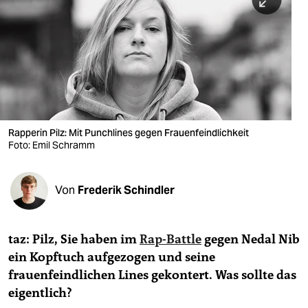
berlin
nord
wahrheit
verlag
verlag
Rapperin Pilz: Mit Punchlines gegen Frauenfeindlichkeit
Foto: Emil Schramm
veranstaltungen
shop
Von
Frederik Schindler
fragen & hilfe
unterstützen
taz: Pilz, Sie haben im
Rap-Battle
gegen Nedal Nib
ein Kopftuch aufgezogen und seine
abo
frauenfeindlichen Lines gekontert. Was sollte das
genossenschaft
eigentlich?