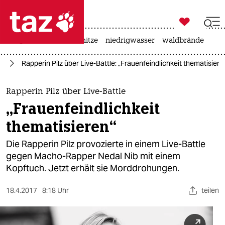

taz zahl ich
krieg in der ukraine
hitze
niedrigwasser
waldbrände

taz zahl ich
ik
Rapperin Pilz über Live-Battle: „Frauenfeindlichkeit thematisiere
taz zahl ich
themen
Rapperin Pilz über Live-Battle
„Frauenfeindlichkeit
politik
thematisieren“
öko
Die Rapperin Pilz provozierte in einem Live-Battle
gegen Macho-Rapper Nedal Nib mit einem
gesellschaft
Kopftuch. Jetzt erhält sie Morddrohungen.
kultur
18.4.2017
8:18 Uhr
teilen
sport