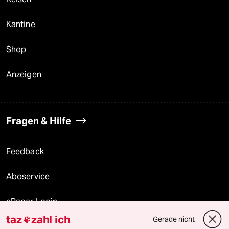
Kantine
Shop
Anzeigen
Fragen & Hilfe
Feedback
Aboservice
ePaper Login
taz
zahl ich
Gerade nicht

Downloads für Abonnierende