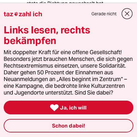
stets die Richtung gewechselt hat.
taz
zahl ich
Gerade nicht

Links lesen, rechts
91672 (Profil gelöscht)
9G
06.05.2019
,
19:36 Uhr
bekämpfen
Puh.
Mit doppelter Kraft für eine offene Gesellschaft!
Was geschieht mit außerehelichen Fehltritten
Besonders jetzt brauchen Menschen, die sich gegen
von hohen CSU-Politikern? Wird das dann auch
Rechtsextremismus einsetzen, unsere Solidarität.
geregelt?.
Daher gehen 50 Prozent der Einnahmen aus
Neuanmeldungen an „Alles beginnt im Zentrum“ –
eine Kampagne, die bedrohte linke Kulturzentren
und Jugendorte unterstützt. Sind Sie dabei?
JM83
J
06.05.2019
,
22:31 Uhr

Ja, ich will
@91672 (Profil gelöscht):
Das ist bekanntlich nicht strafbar in
Schon dabei!
Deutschland. Wohl aber die Vielehe.