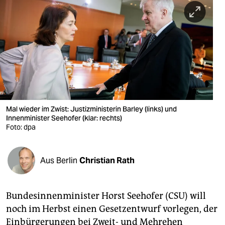
berlin
nord
wahrheit
verlag
verlag
veranstaltungen
Mal wieder im Zwist: Justizministerin Barley (links) und
Innenminister Seehofer (klar: rechts)
shop
Foto: dpa
fragen & hilfe
Aus Berlin
Christian Rath
unterstützen
abo
Bundesinnenminister Horst Seehofer (CSU) will
genossenschaft
noch im Herbst einen Gesetzentwurf vorlegen, der
Einbürgerungen bei Zweit- und Mehrehen