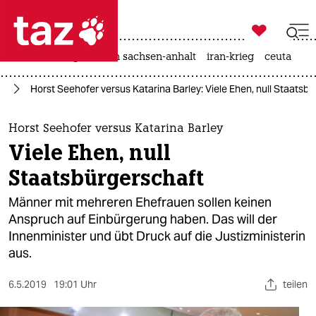

taz zahl ich
hitze
landtagswahl in sachsen-anhalt
iran-krieg
ceuta

taz zahl ich
nd
Horst Seehofer versus Katarina Barley: Viele Ehen, null Staatsb
taz zahl ich
themen
Horst Seehofer versus Katarina Barley
Viele Ehen, null
politik
Staatsbürgerschaft
öko
Männer mit mehreren Ehefrauen sollen keinen
Anspruch auf Einbürgerung haben. Das will der
gesellschaft
Innenminister und übt Druck auf die Justizministerin
aus.
kultur
sport
6.5.2019
19:01 Uhr
teilen