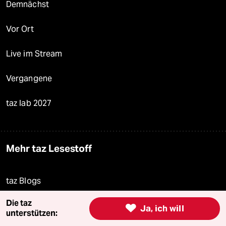
Demnächst
Vor Ort
Live im Stream
Vergangene
taz lab 2027
Mehr taz Lesestoff
taz Blogs
Die taz
taz FUTURZWEI

Ja, ich will
unterstützen: