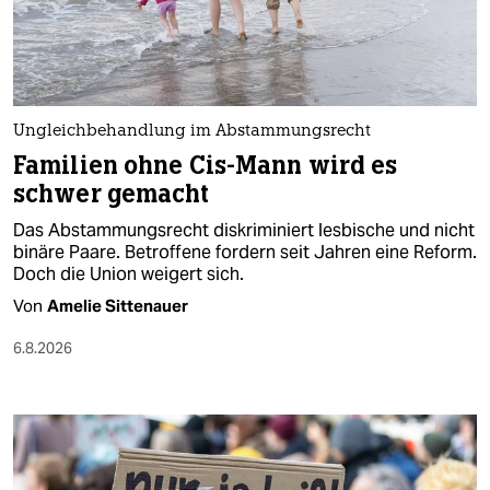
berlin
nord
wahrheit
Ungleichbehandlung im Abstammungsrecht
verlag
Familien ohne Cis-Mann wird es
schwer gemacht
verlag
Das Abstammungsrecht diskriminiert lesbische und nicht
veranstaltungen
binäre Paare. Betroffene fordern seit Jahren eine Reform.
Doch die Union weigert sich.
shop
Von
Amelie Sittenauer
fragen & hilfe
6.8.2026
unterstützen
abo
genossenschaft