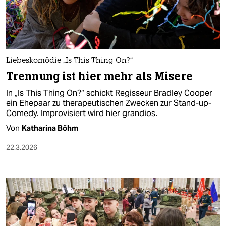
berlin
nord
wahrheit
Liebeskomödie „Is This Thing On?“
verlag
Trennung ist hier mehr als Misere
verlag
In „Is This Thing On?“ schickt Regisseur Bradley Cooper
ein Ehepaar zu therapeutischen Zwecken zur Stand-up-
veranstaltungen
Comedy. Improvisiert wird hier grandios.
shop
Von
Katharina Böhm​
fragen & hilfe
22.3.2026
unterstützen
abo
genossenschaft