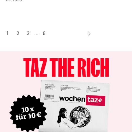
1
2
3
…
6