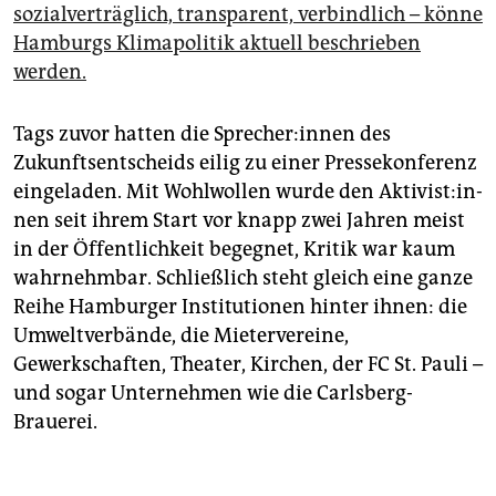
Hamburgs Umweltsenatorin Katharina Fegebank
sozialverträglich, transparent, verbindlich – könne
(Grüne), Andreas Breitner (Verband Norddeutscher
Hamburgs Klimapolitik aktuell beschrieben
Wohnungsunternehmen) und Lou Töllner (Hamburger
werden.
Zukunftsentscheid): 7. Oktober, 19.30 Uhr, Kulturhaus
73, Hamburg. Eintritt frei, Anmeldung unter:
taz.de/salon
Tags zuvor hatten die Spre­che­r:in­nen des
Zukunftsentscheids eilig zu einer Pressekonferenz
eingeladen. Mit Wohlwollen wurde den Ak­ti­vis­t:in­
nen seit ihrem Start vor knapp zwei Jahren meist
in der Öffentlichkeit begegnet, Kritik war kaum
wahrnehmbar. Schließlich steht gleich eine ganze
Reihe Hamburger Institutionen hinter ihnen: die
Umweltverbände, die Mietervereine,
Gewerkschaften, Theater, Kirchen, der FC St. Pauli –
und sogar Unternehmen wie die Carlsberg-
Brauerei.