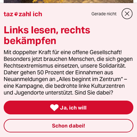
taz
zahl ich
Gerade nicht

Links lesen, rechts
bekämpfen
Anpassung an den Klimawandel
Mit doppelter Kraft für eine offene Gesellschaft!
Es wird teuer für Schleswig-Holstein
Besonders jetzt brauchen Menschen, die sich gegen
Das Bundesland am Meer hat eine neue Strategie zur
Rechtsextremismus einsetzen, unsere Solidarität.
Anpassung an den Klimawandel vorgestellt. Der
Daher gehen 50 Prozent der Einnahmen aus
Umweltminister fordert mehr Hilfe vom Bund.
Neuanmeldungen an „Alles beginnt im Zentrum“ –
Von
Esther Geißlinger
eine Kampagne, die bedrohte linke Kulturzentren
und Jugendorte unterstützt. Sind Sie dabei?
7.8.2026

Ja, ich will
Schon dabei!