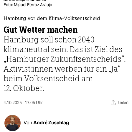
berlin
Foto: Miguel Ferraz Araujo
nord
Hamburg vor dem Klima-Volksentscheid
wahrheit
Gut Wetter machen
Hamburg soll schon 2040
verlag
klimaneutral sein. Das ist Ziel des
verlag
„Hamburger Zukunftsentscheids“.
veranstaltungen
Ak­ti­vis­t:in­nen werben für ein „Ja“
shop
beim Volksentscheid am
12. Oktober.
fragen & hilfe
unterstützen
4.10.2025
17:05 Uhr
teilen
abo
genossenschaft
Von
André Zuschlag