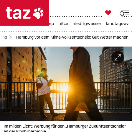

taz zahl ich
katzen
usa unter trump
hitze
niedrigwasser
landtagswahl

taz zahl ich
land
Hamburg vor dem Klima-Volksentscheid: Gut Wetter machen
taz zahl ich
themen
politik
öko
gesellschaft
kultur
sport
Im milden Licht: Werbung für den „Hamburger Zukunftsentscheid“
an der Elbphilharmonie