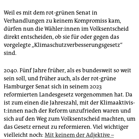
Am selben Tag wird auch über den Volksentscheid
Weil es mit dem rot-grünen Senat in
„
Hamburg testet Grundeinkommen
“ abgestimmt.
2.000 Ham­bur­ge­r:in­nen sollen über einen Zeitraum
Verhandlungen zu keinem Kompromiss kam,
von drei Jahren ein Grundeinkommen erhalten. Der
dürfen nun die Wäh­le­r:in­nen im Volksentscheid
Test soll wissenschaftlich überwacht werden, um so
direkt entscheiden, ob sie für oder gegen das
Schlüsse daraus zu ziehen.
vorgelegte „Klimaschutzverbesserungsgesetz“
Guter Termin
sind.
Die Ak­ti­vis­t:in­nen beider Volksentscheide wollten die
2040. Fünf Jahre früher, als es bundesweit so weit
Abstimmungen darüber auf den Tag der eigentlich in
diesem Herbst anstehenden Bundestagswahl legen,
sein soll, und früher auch, als der rot-grüne
um eine möglichst hohe Wahlbeteiligung zu
Hamburger Senat sich in seinem 2023
erreichen. Kosten und Aufwand wären für die
reformierten Landesgesetz vorgenommen hat. Da
Wahlbehörde auch geringer gewesen. Der Bruch der
ist zum einen die Jahreszahl, mit der Kli­ma­ak­ti­vis­
Ampelkoalition und die vorgezogene Neuwahl des
t:in­nen nach der Reform unzufrieden waren und
Bundestags verhinderte diesen Plan.
sich auf den Weg zum Volksentscheid machten, um
Gut informiert
das Gesetz erneut zu reformieren. Viel wichtiger
taz Salon „Fängt die Zukunft früher an?“ mit
vielleicht noch:
Mit keinem der Adjektive –