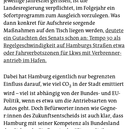
jeweilige Jahresziel gerissen, ist die
Landesregierung verpflichtet, im Folgejahr ein
Sofortprogramm zum Ausgleich vorzulegen. Was
dann konkret für Aufschreie sorgende
Maßnahmen auf den Tisch liegen werden,
deutete
ein Gutachten des Senats schon an: Tempo 30 als
Regelgeschwindigkeit auf Hamburgs Straßen etwa
oder Fahrverbotszonen für Lkws mit Verbrenner­
antrieb im Hafen.
Dabei hat Hamburg eigentlich nur begrenzten
Einfluss darauf, wie viel CO
in der Stadt emittiert
2
wird – viel ist abhängig von der Bundes- und EU-
Politik, wenn es etwa um die Antriebsarten von
Autos geht. Doch Be­für­wor­te­r:in­nen wie Geg­ne­
r:in­nen des Zukunftsentscheids ist auch klar, dass
Hamburg mit seiner Kompetenz als Bundesland