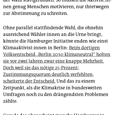
der Wahl stattgefunden. So müssen die Ak­ti­vis­t:in­
nen genug Menschen motivieren, nur ihretwegen
zur Abstimmung zu schreiten.
Ohne parallel stattfindende Wahl, die ohnehin
ausreichend Wäh­le­r:in­nen an die Urne bringt,
könnte die Ham­bur­ge­r Initiative enden wie einst
Kli­ma­ak­ti­vis­t:in­nen in Berlin:
Beim dortigen
Volksentscheid „Berlin 2030 klimaneutral“ holten
sie vor zwei Jahren zwar eine knappe Mehrheit.
Doch weil sie das nötige 25-Prozent-
Zustimmungsquorum deutlich verfehlten,
scheiterte der Entscheid.
Und das zu einem
Zeitpunkt, als die Klimakrise in bundesweiten
Umfragen noch zu den drängendsten Problemen
zählte.