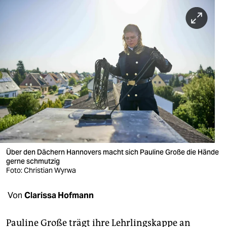
berlin
nord
wahrheit
verlag
verlag
veranstaltungen
shop
fragen & hilfe
Über den Dächern Hannovers macht sich Pauline Große die Hände
gerne schmutzig
unterstützen
Foto: Christian Wyrwa
abo
Von
Clarissa Hofmann
genossenschaft
Pauline Große trägt ihre Lehrlingskappe an