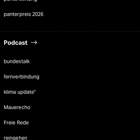
panterpreis 2026
Podcast
bundestalk
fernverbindung
klima update°
Mauerecho
Freie Rede
reingehen