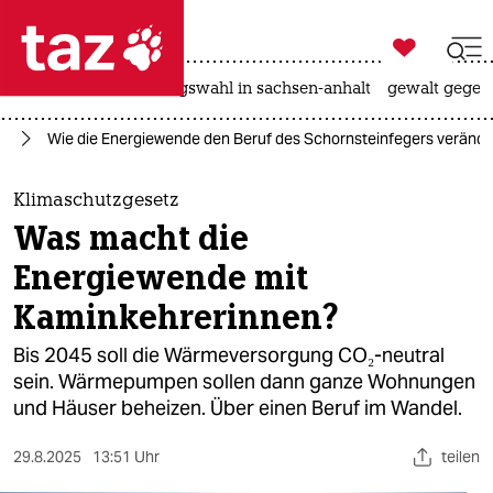

taz zahl ich
hitze
surfen
landtagswahl in sachsen-anhalt
gewalt gegen

taz zahl ich
it
Wie die Energiewende den Beruf des Schornsteinfegers verände
taz zahl ich
themen
Klimaschutzgesetz
Was macht die
politik
Energiewende mit
öko
Kaminkehrerinnen?
gesellschaft
Bis 2045 soll die Wärmeversorgung CO₂-neutral
sein. Wärmepumpen sollen dann ganze Wohnungen
kultur
und Häuser beheizen. Über einen Beruf im Wandel.
sport
29.8.2025
13:51 Uhr
teilen