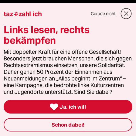
taz
zahl ich
Gerade nicht

Feedback
Links lesen, rechts
Aboservice
bekämpfen
ePaper Login
Mit doppelter Kraft für eine offene Gesellschaft!
Besonders jetzt brauchen Menschen, die sich gegen
Downloads für Abonnierende
Rechtsextremismus einsetzen, unsere Solidarität.
Daher gehen 50 Prozent der Einnahmen aus
Neuanmeldungen an „Alles beginnt im Zentrum“ –
eine Kampagne, die bedrohte linke Kulturzentren
© 2026 taz Verlags und Vertriebs GmbH
und Jugendorte unterstützt. Sind Sie dabei?
Alle Rechte vorbehalten. Bei rechtlichen Fragen oder für Genehmigungen
wenden Sie sich bitte an
lizenzen@taz.de

Ja, ich will
Feedback
Redaktionsstatut
Kommune-Richtlinien
KI-
Schon dabei!
Leitlinie
Informant
Datenschutz
Impressum
AGB