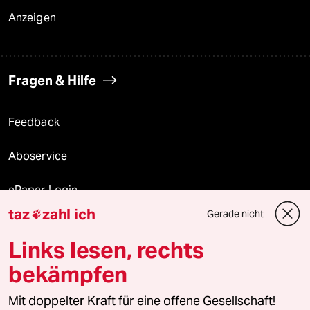
Anzeigen
Fragen & Hilfe
Feedback
Aboservice
ePaper Login
taz
zahl ich
Gerade nicht

Downloads für Abonnierende
Links lesen, rechts
bekämpfen
© 2026 taz Verlags und Vertriebs GmbH
Mit doppelter Kraft für eine offene Gesellschaft!
Alle Rechte vorbehalten. Bei rechtlichen Fragen oder für Genehmigungen
wenden Sie sich bitte an
lizenzen@taz.de