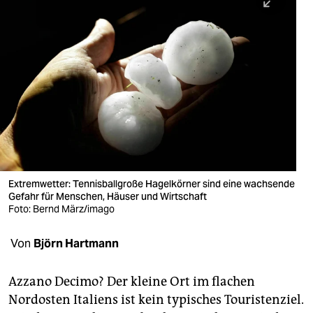
berlin
nord
wahrheit
verlag
verlag
veranstaltungen
shop
Extremwetter: Tennisballgroße Hagelkörner sind eine wachsende
Gefahr für Menschen, Häuser und Wirtschaft
fragen & hilfe
Foto: Bernd März/imago
unterstützen
Von
Björn Hartmann
abo
Azzano Decimo? Der kleine Ort im flachen
genossenschaft
Nordosten Italiens ist kein typisches Touristenziel.