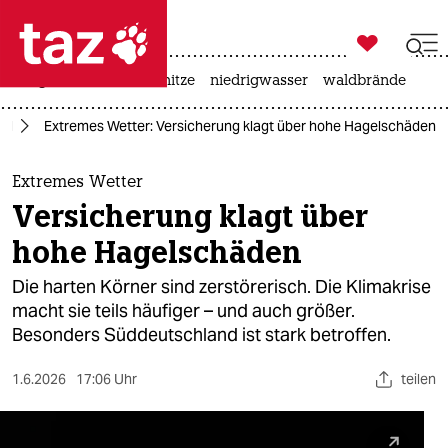

taz zahl ich
krieg in der ukraine
hitze
niedrigwasser
waldbrände

taz zahl ich
el
Extremes Wetter: Versicherung klagt über hohe Hagelschäden
taz zahl ich
themen
Extremes Wetter
Versicherung klagt über
politik
hohe Hagelschäden
öko
Die harten Körner sind zerstörerisch. Die Klimakrise
macht sie teils häufiger – und auch größer.
gesellschaft
Besonders Süddeutschland ist stark betroffen.
kultur
1.6.2026
17:06 Uhr
teilen
sport