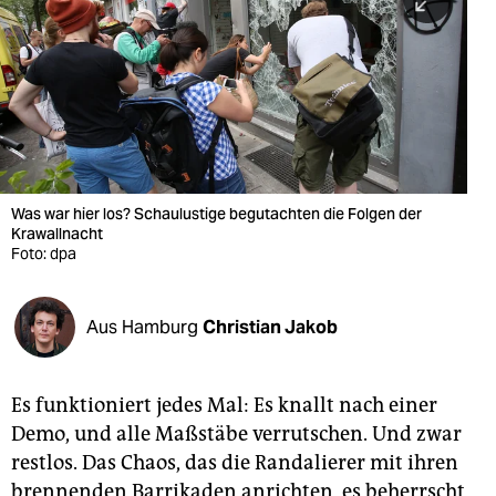
berlin
nord
wahrheit
verlag
verlag
Was war hier los? Schaulustige begutachten die Folgen der
Krawallnacht
veranstaltungen
Foto: dpa
shop
fragen & hilfe
Aus Hamburg
Christian Jakob
unterstützen
Es funktioniert jedes Mal: Es knallt nach einer
abo
Demo, und alle Maßstäbe verrutschen. Und zwar
genossenschaft
restlos. Das Chaos, das die Randalierer mit ihren
brennenden Barrikaden anrichten, es beherrscht