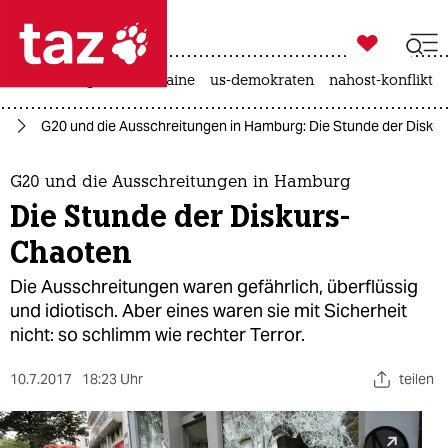

taz zahl ich
hitze
krieg in der ukraine
us-demokraten
nahost-konflikt

taz zahl ich
rg
G20 und die Ausschreitungen in Hamburg: Die Stunde der Disku
taz zahl ich
themen
G20 und die Ausschreitungen in Hamburg
Die Stunde der Diskurs-
politik
Chaoten
öko
Die Ausschreitungen waren gefährlich, überflüssig
und idiotisch. Aber eines waren sie mit Sicherheit
gesellschaft
nicht: so schlimm wie rechter Terror.
kultur
10.7.2017
18:23 Uhr
teilen
sport