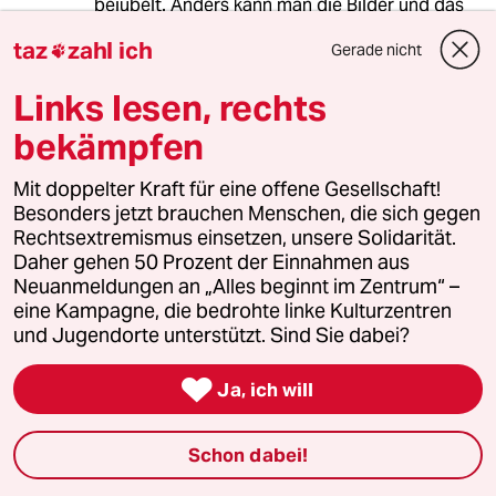
bejubelt. Anders kann man die Bilder und das
Verhalten nicht interpretieren. Wer mit Steinen
taz
zahl ich
Gerade nicht

auf die Köpfe von "Bullen" zielt, nimmt Opfer in
Kauf. Den Unterschied zu Nazis, die bewohnte
Links lesen, rechts
Flüchtlingsunterkünfte anzünden, muss mir
Herr Jakob erklären.
bekämpfen
Mit doppelter Kraft für eine offene Gesellschaft!
Besonders jetzt brauchen Menschen, die sich gegen
cursed with a brain
CW
Rechtsextremismus einsetzen, unsere Solidarität.
11.07.2017
,
13:49 Uhr
Daher gehen 50 Prozent der Einnahmen aus
@Bulbiker:
Neuanmeldungen an „Alles beginnt im Zentrum“ –
Es ist ja auch noch nie ein Rechter
eine Kampagne, die bedrohte linke Kulturzentren
gewaltätig gegen Polizisten
und Jugendorte unterstützt. Sind Sie dabei?
geworden... Uuups, Hogesa in Köln,
war da was?

Ja, ich will
Es hat ja auch noch nie ein Rechter
auf unbewaffnete Zivilisten gezielt
Schon dabei!
oder gar geschossen... Äh... Utoya,