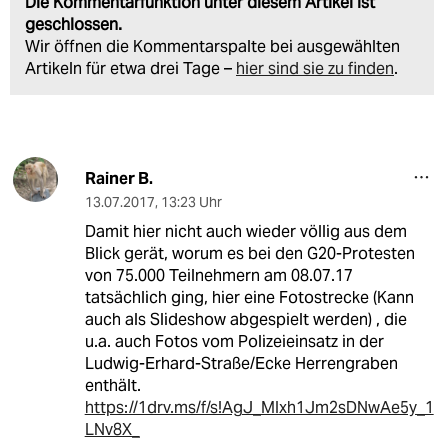
Die Kommentarfunktion unter diesem Artikel ist
geschlossen.
Wir öffnen die Kommentarspalte bei ausgewählten
Artikeln für etwa drei Tage –
hier sind sie zu finden
.
Rainer B.
13.07.2017
,
13:23 Uhr
Damit hier nicht auch wieder völlig aus dem
Blick gerät, worum es bei den G20-Protesten
von 75.000 Teilnehmern am 08.07.17
tatsächlich ging, hier eine Fotostrecke (Kann
auch als Slideshow abgespielt werden) , die
u.a. auch Fotos vom Polizeieinsatz in der
Ludwig-Erhard-Straße/Ecke Herrengraben
enthält.
https://1drv.ms/f/s!AgJ_MIxh1Jm2sDNwAe5y_1
LNv8X_