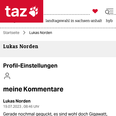

taz zahl ich
niedrigwasser
rente
landtagswahl in sachsen-anhalt
hybri

taz zahl ich
Startseite
Lukas Norden
taz zahl ich
Lukas Norden
themen
politik
Profil-Einstellungen
öko
gesellschaft
meine Kommentare
kultur
Lukas Norden
sport
19.07.2023 , 08:46 Uhr
Gerade nochmal geguckt, es sind wohl doch Gigawatt,