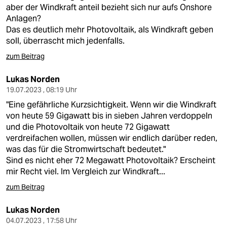
berlin
aber der Windkraft anteil bezieht sich nur aufs Onshore
Anlagen?
nord
Das es deutlich mehr Photovoltaik, als Windkraft geben
soll, überrascht mich jedenfalls.
wahrheit
zum Beitrag
verlag
Lukas Norden
verlag
19.07.2023 , 08:19 Uhr
"Eine gefährliche Kurzsichtigkeit. Wenn wir die Windkraft
veranstaltungen
von heute 59 Gigawatt bis in sieben Jahren verdoppeln
und die Photovoltaik von heute 72 Gigawatt
shop
verdreifachen wollen, müssen wir endlich darüber reden,
fragen & hilfe
was das für die Stromwirtschaft bedeutet."
Sind es nicht eher 72 Megawatt Photovoltaik? Erscheint
unterstützen
mir Recht viel. Im Vergleich zur Windkraft...
zum Beitrag
abo
genossenschaft
Lukas Norden
04.07.2023 , 17:58 Uhr