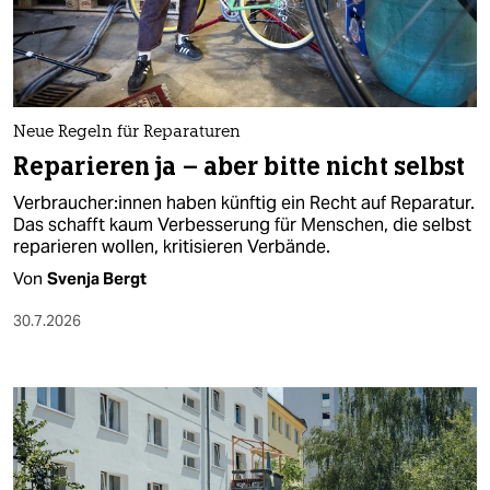
berlin
nord
wahrheit
Neue Regeln für Reparaturen
verlag
Reparieren ja – aber bitte nicht selbst
verlag
Ver­brau­che­r:in­nen haben künftig ein Recht auf Reparatur.
Das schafft kaum Verbesserung für Menschen, die selbst
veranstaltungen
reparieren wollen, kritisieren Verbände.
shop
Von
Svenja Bergt
fragen & hilfe
30.7.2026
unterstützen
abo
genossenschaft