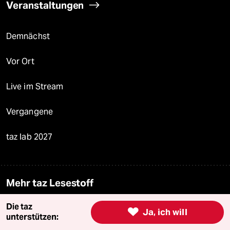
Veranstaltungen
Demnächst
Vor Ort
Live im Stream
Vergangene
taz lab 2027
Mehr taz Lesestoff
Die taz

Ja, ich will
taz Blogs
unterstützen: