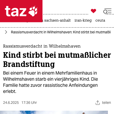

taz zahl ich
hitze
landtagswahl in sachsen-anhalt
iran-krieg
ceuta

taz zahl ich
us
Rassismusverdacht in Wilhelmshaven: Kind stirbt bei mutmaßlic
taz zahl ich
themen
Rassismusverdacht in Wilhelmshaven
Kind stirbt bei mutmaßlicher
politik
Brandstiftung
öko
Bei einem Feuer in einem Mehrfamilienhaus in
Wilhelmshaven starb ein vierjähriges Kind. Die
gesellschaft
Familie hatte zuvor rassistische Anfeindungen
erlebt.
kultur
sport
24.6.2025
17:36 Uhr
teilen