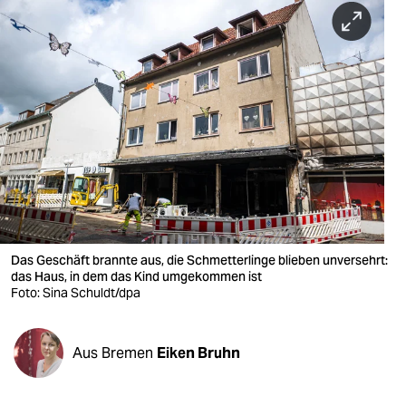
berlin
nord
wahrheit
verlag
verlag
veranstaltungen
shop
Das Geschäft brannte aus, die Schmetterlinge blieben unversehrt:
fragen & hilfe
das Haus, in dem das Kind umgekommen ist
Foto: Sina Schuldt/dpa
unterstützen
abo
Aus Bremen
Eiken Bruhn
genossenschaft