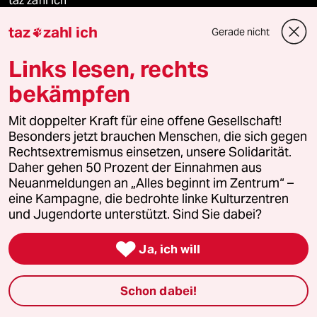
taz zahl ich
taz
zahl ich
Gerade nicht

recherchefonds ausland
Links lesen, rechts
panterstiftung
bekämpfen
panterpreis 2026
Mit doppelter Kraft für eine offene Gesellschaft!
Besonders jetzt brauchen Menschen, die sich gegen
Rechtsextremismus einsetzen, unsere Solidarität.
Daher gehen 50 Prozent der Einnahmen aus
Podcast
Neuanmeldungen an „Alles beginnt im Zentrum“ –
eine Kampagne, die bedrohte linke Kulturzentren
bundestalk
und Jugendorte unterstützt. Sind Sie dabei?

fernverbindung
Ja, ich will
klima update°
Schon dabei!
Mauerecho