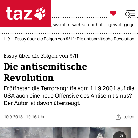

taz zahl ich
hitze
surfen
landtagswahl in sachsen-anhalt
gewalt gegen

taz zahl ich
/11
Essay über die Folgen von 9/11: Die antisemitische Revolution
taz zahl ich
themen
Essay über die Folgen von 9/11
Die antisemitische
politik
Revolution
öko
Eröffneten die Terrorangriffe vom 11.9.2001 auf die
USA auch eine neue Offensive des Antisemitismus?
gesellschaft
Der Autor ist davon überzeugt.
kultur
10.9.2018
19:16 Uhr
teilen
sport