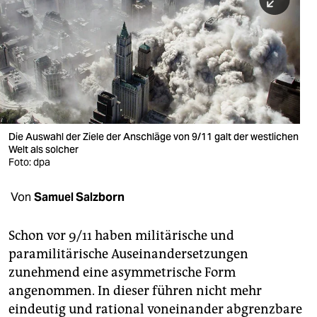
berlin
nord
wahrheit
verlag
verlag
Die Auswahl der Ziele der Anschläge von 9/11 galt der westlichen
Welt als solcher
veranstaltungen
Foto: dpa
shop
Von
Samuel Salzborn
fragen & hilfe
unterstützen
Schon vor 9/11 haben militärische und
paramilitärische Auseinandersetzungen
abo
zunehmend eine asymmetrische Form
angenommen. In dieser führen nicht mehr
genossenschaft
eindeutig und rational voneinander abgrenzbare