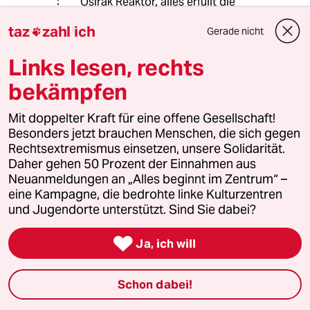
Osirak Reaktor, alles erfüllt die
gleichen Kriterien.
taz
zahl ich
Und Israel ist jetzt auch keine
Gerade nicht

leuchtende Insel der Aufklärung,
Links lesen, rechts
natürlich ist es "freier" als alle
anderen Staaten in der
bekämpfen
Nachbarschaft. Aber Israel hat viele
Probleme und es hat so viele
Mit doppelter Kraft für eine offene Gesellschaft!
Möglichkeiten, aber ob sie genutzt
Besonders jetzt brauchen Menschen, die sich gegen
werden, ist eine andere Frage.
Rechtsextremismus einsetzen, unsere Solidarität.
Daher gehen 50 Prozent der Einnahmen aus
Neuanmeldungen an „Alles beginnt im Zentrum“ –
849 (Profil gelöscht)
8G
eine Kampagne, die bedrohte linke Kulturzentren
12.09.2018
,
09:06 Uhr
und Jugendorte unterstützt. Sind Sie dabei?
@Sven Günther:

Ja, ich will
Ich verstehe Sie so, dass Sie der
Haupthese Herrn Salzborns, 9/11 war
ein antisemitischer Anschlag, auch
Schon dabei!
nicht zustimmen.
Das mit dem "freier" ist natürlich