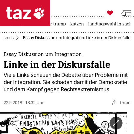

taz zahl ich
bergsteigen
usa unter trump
katzen
landtagswahl in sachs

taz zahl ich
ssismus
Essay Diskussion um Integration: Linke in der Diskursfalle
taz zahl ich
themen
Essay Diskussion um Integration
Linke in der Diskursfalle
politik
Viele Linke scheuen die Debatte über Probleme mit
öko
der Integration. Sie schaden damit der Demokratie
und dem Kampf gegen Rechtsextremismus.
gesellschaft
22.9.2018
18:32 Uhr
teilen
kultur
sport