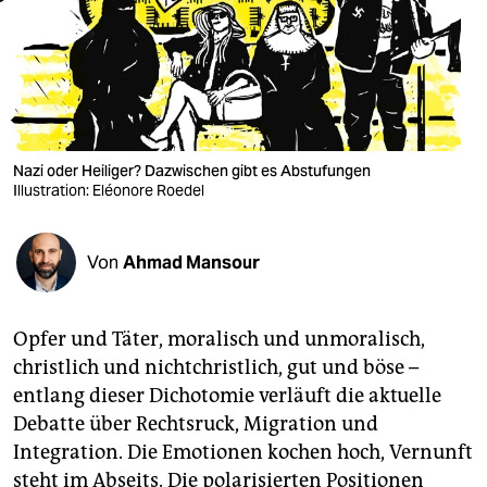
berlin
nord
wahrheit
verlag
Nazi oder Heiliger? Dazwischen gibt es Abstufungen
verlag
Illustration: Eléonore Roedel
veranstaltungen
Von
Ahmad Mansour
shop
fragen & hilfe
Opfer und Täter, moralisch und unmoralisch,
unterstützen
christlich und nichtchristlich, gut und böse –
entlang dieser Dichotomie verläuft die aktuelle
abo
Debatte über Rechtsruck, Migration und
genossenschaft
Integration. Die Emotionen kochen hoch, Vernunft
steht im Abseits. Die polarisierten Positionen