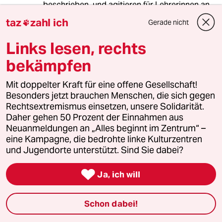
beschrieben, und agitieren für Lehrerinnen an
deutschen Schulen mit Kopftuch und sogar für
taz
zahl ich
Gerade nicht

das Kinderkopftuch, indem sie z.B. Klagen
finanzieren gegen das Land Berlin (woher
Links lesen, rechts
kommt dieses Geld, fragt man sich). Und noch
einmal: was ist daran "links"?
bekämpfen
Mit doppelter Kraft für eine offene Gesellschaft!
Besonders jetzt brauchen Menschen, die sich gegen
95827 (Profil gelöscht)
9G
Rechtsextremismus einsetzen, unsere Solidarität.
25.09.2018
,
17:09 Uhr
Daher gehen 50 Prozent der Einnahmen aus
Die "Diskursfalle" wird von denen gestellt, die
Neuanmeldungen an „Alles beginnt im Zentrum“ –
Menschen aus falschen Gründen diskriminieren
eine Kampagne, die bedrohte linke Kulturzentren
wollen. Denn ja: es gibt gute Gründe, Leute zu
und Jugendorte unterstützt. Sind Sie dabei?
diskriminieren. Kurz gesagt: ich möchte, dass
Arschlöcher, woher auch immer sie kommen

Ja, ich will
mögen, weit weg von mir wohnen. Wenn aber
nun ein Arschloch gewalttätig wird und dann
Leute behaupten, er sei wegen seiner Herkunft
Schon dabei!
gewalttätig, diskutier ich mit diesen doch erst
über Gewalt, wenn wir uns über die richtigen