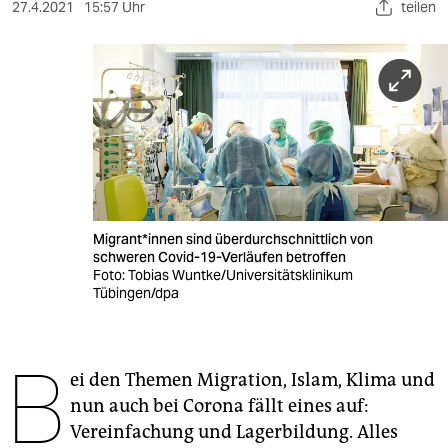
berlin
27.4.2021
15:57 Uhr
teilen
nord
wahrheit
verlag
verlag
veranstaltungen
Mi­gran­t*in­nen sind überdurchschnittlich von
shop
schweren Covid-19-Verläufen betroffen
Foto: Tobias Wuntke/Universitätsklinikum
fragen & hilfe
Tübingen/dpa
unterstützen
B
abo
ei den Themen Migration, Islam, Klima und
nun auch bei Corona fällt eines auf:
genossenschaft
Vereinfachung und Lagerbildung. Alles