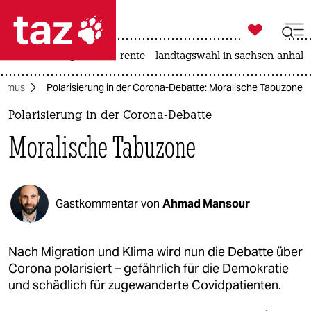

taz zahl ich
hitze
niedrigwasser
rente
landtagswahl in sachsen-anhalt

taz zahl ich
ismus
Polarisierung in der Corona-Debatte: Moralische Tabuzone
taz zahl ich
Polarisierung in der Corona-Debatte
themen
Moralische Tabuzone
politik
öko
Gastkommentar von
Ahmad Mansour
gesellschaft
kultur
Nach Migration und Klima wird nun die Debatte über
Corona polarisiert – gefährlich für die Demokratie
sport
und schädlich für zugewanderte Covidpatienten.