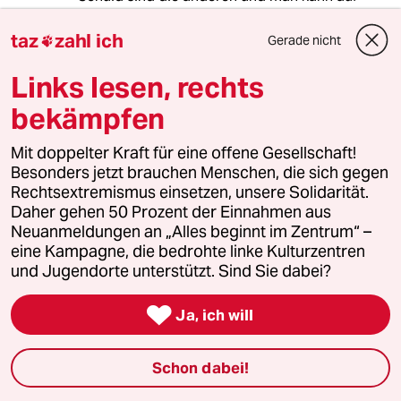
seinem faulen Arsch sitzen bleiben.
taz
zahl ich
Gerade nicht

Links lesen, rechts
Georg Schober
GS
27.04.2021
,
16:49 Uhr
bekämpfen
Seit Monaten vermisse ich derartige Stimmen
in der taz.
Mit doppelter Kraft für eine offene Gesellschaft!
Besonders jetzt brauchen Menschen, die sich gegen
Vielen Dank!
Rechtsextremismus einsetzen, unsere Solidarität.
Daher gehen 50 Prozent der Einnahmen aus
Neuanmeldungen an „Alles beginnt im Zentrum“ –
eine Kampagne, die bedrohte linke Kulturzentren
Ria Sauter
RS
und Jugendorte unterstützt. Sind Sie dabei?
27.04.2021
,
16:11 Uhr
Herr Mansour, DANKE für diesen Beitrag, der

Ja, ich will
Gänsehaut erzeugt!
Könnten Sie sich nicht um das Amt des
Schon dabei!
Kanzlers in der BRD bewerben!