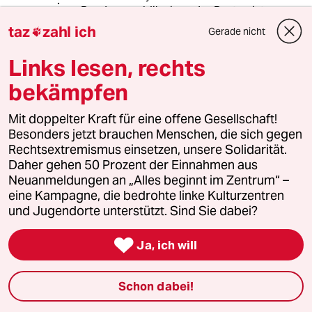
Bundesrepublik eines der Besten ist
von denen, die jemals ausprobiert
taz
zahl ich
Gerade nicht

wurden.
Links lesen, rechts
bekämpfen
Luftfahrer
27.05.2021
,
12:55 Uhr
Mit doppelter Kraft für eine offene Gesellschaft!
@Luftfahrer:
Besonders jetzt brauchen Menschen, die sich gegen
Meine Rechtschreibung ist heute
Rechtsextremismus einsetzen, unsere Solidarität.
fürchterlich... ich gelobe Besserung
Daher gehen 50 Prozent der Einnahmen aus
Neuanmeldungen an „Alles beginnt im Zentrum“ –
eine Kampagne, die bedrohte linke Kulturzentren
und Jugendorte unterstützt. Sind Sie dabei?
jox
J
26.05.2021
,
17:29 Uhr

Ja, ich will
> Die Universität schätzt den Stromanteil aus
erneuerbaren Energien im Bitcoin-Netzwerk auf
rund 40 Prozent.
Schon dabei!
Eigentlich erstaunlich, weil erneuerbare