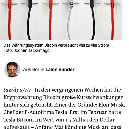
berlin
nord
wahrheit
verlag
Das Währungssystem Bitcoin verbraucht viel zu viel Strom
verlag
Foto: Jochen Tack/imago
veranstaltungen
Aus Berlin
Lalon Sander
shop
fragen & hilfe
taz/dpa/rtr
| In den vergangenen Wochen hat die
unterstützen
Kryptowährung Bitcoin große Kursschwankungen
hinter sich gebracht. Einer der Gründe: Elon Musk,
abo
Chef der E-Autofirma Tesla. Erst im Februar hatte
genossenschaft
Tesla
Bitcoin im Wert von 1,5 Milliarden Dollar
aufgekauft
– Anfang Mai kündigte Musk an, dass