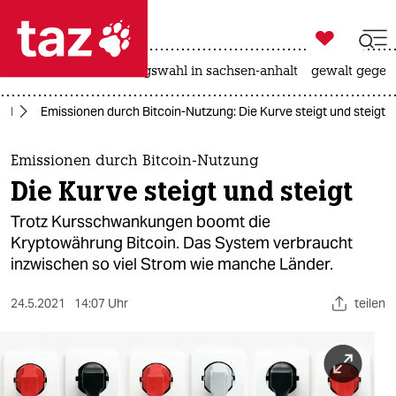

taz zahl ich
hitze
surfen
landtagswahl in sachsen-anhalt
gewalt gegen

taz zahl ich
del
Emissionen durch Bitcoin-Nutzung: Die Kurve steigt und steigt
taz zahl ich
themen
Emissionen durch Bitcoin-Nutzung
Die Kurve steigt und steigt
politik
Trotz Kursschwankungen boomt die
öko
Kryptowährung Bitcoin. Das System verbraucht
inzwischen so viel Strom wie manche Länder.
gesellschaft
24.5.2021
14:07 Uhr
teilen
kultur
sport