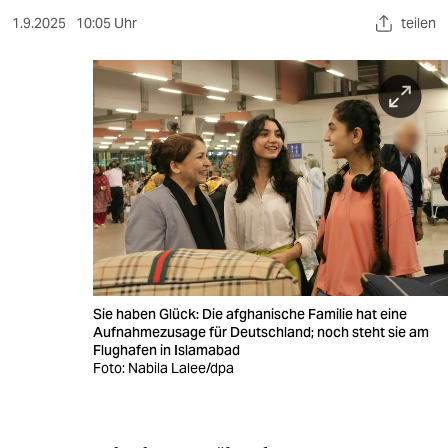
berlin
1.9.2025
10:05 Uhr
teilen
nord
wahrheit
verlag
verlag
veranstaltungen
shop
fragen & hilfe
Sie haben Glück: Die afghanische Familie hat eine
unterstützen
Aufnahmezusage für Deutschland; noch steht sie am
Flughafen in Islamabad
Foto: Nabila Lalee/dpa
abo
genossenschaft