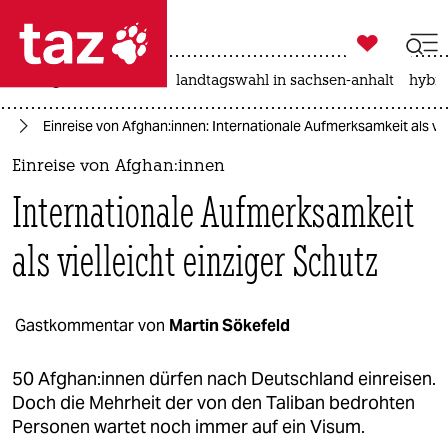

taz zahl ich
niedrigwasser
rente
landtagswahl in sachsen-anhalt
hybri

taz zahl ich
an
Einreise von Af­gha­n:in­nen: Internationale Aufmerksamkeit als vi
taz zahl ich
Einreise von Af­gha­n:in­nen
themen
Internationale Aufmerksamkeit
politik
als vielleicht einziger Schutz
öko
gesellschaft
Gastkommentar von
Martin Sökefeld
kultur
50 Af­gha­n:in­nen dürfen nach Deutschland einreisen.
Doch die Mehrheit der von den Taliban bedrohten
sport
Personen wartet noch immer auf ein Visum.