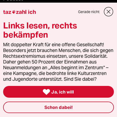
taz
zahl ich
Gerade nicht

bundestalk
Links lesen, rechts
fernverbindung
bekämpfen
klima update°
Mit doppelter Kraft für eine offene Gesellschaft!
Besonders jetzt brauchen Menschen, die sich gegen
Mauerecho
Rechtsextremismus einsetzen, unsere Solidarität.
Daher gehen 50 Prozent der Einnahmen aus
Freie Rede
Neuanmeldungen an „Alles beginnt im Zentrum“ –
eine Kampagne, die bedrohte linke Kulturzentren
reingehen
und Jugendorte unterstützt. Sind Sie dabei?

Ja, ich will
Newsletter
Schon dabei!