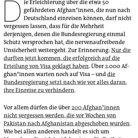
D
epaper login
ie Erleichterung über die etwa 50
gefährdeten Afghan*innen, die nun nach
Deutschland einreisen können, darf nicht
vergessen lassen, dass für die Mehrheit
derjenigen, denen die Bundesregierung einmal
Schutz versprochen hat, die nervenaufreibende
Unsicherheit weitergeht. Zur Erinnerung:
Nur die
durften jetzt kommen, die erfolgreich auf die
Erteilung von Visa geklagt haben
. Über 2.000 Af­
gha­n*in­nen warten noch auf Visa – und
die
Bundesregierung setzt nach wie vor alles daran,
ihre Einreise zu verhindern
.
Vor allem dürfen die über
200 Af­gha­n*in­nen
nicht vergessen werden, die vor Wochen von
Pakistan nach Afghanistan abgeschoben wurden
.
Wie bei allen anderen handelt es sich um