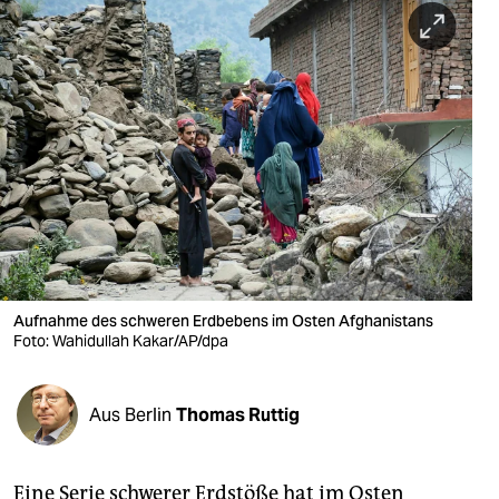
berlin
nord
wahrheit
verlag
verlag
veranstaltungen
shop
Aufnahme des schweren Erdbebens im Osten Afghanistans
fragen & hilfe
Foto: Wahidullah Kakar/AP/dpa
unterstützen
Aus Berlin
Thomas Ruttig
abo
genossenschaft
Eine Serie schwerer Erdstöße hat im Osten