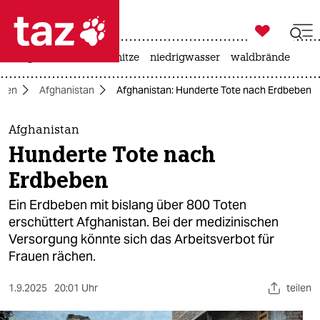

taz zahl ich
krieg in der ukraine
hitze
niedrigwasser
waldbrände

taz zahl ich
sien
Afghanistan
Afghanistan: Hunderte Tote nach Erdbeben
taz zahl ich
themen
Afghanistan
Hunderte Tote nach
politik
Erdbeben
öko
Ein Erdbeben mit bislang über 800 Toten
erschüttert Afghanistan. Bei der medizinischen
gesellschaft
Versorgung könnte sich das Arbeitsverbot für
Frauen rächen.
kultur
sport
1.9.2025
20:01 Uhr
teilen