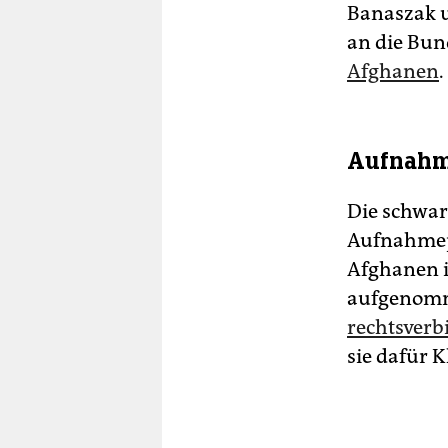
Banaszak u
an die Bun
Afghanen
.
Aufnahm
Die schwar
Aufnahmep
Afghanen i
aufgenom
rechtsver
sie dafür K