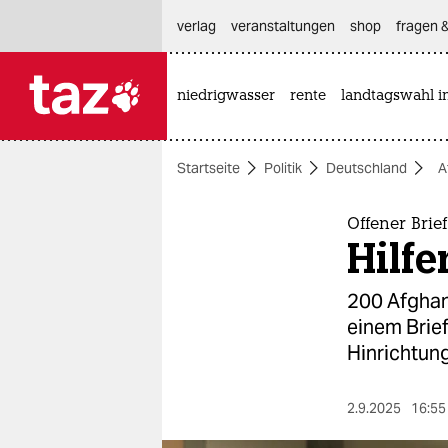
hautnavigation anspringen
hauptinhalt anspringen
footer anspringen
verlag
veranstaltungen
shop
fragen &
niedrigwasser
rente
landtagswahl i

taz zahl ich
taz zahl ich
Startseite
Politik
Deutschland
A
themen
politik
Offener Brie
Hilfe
öko
200 Af­gha­
gesellschaft
einem Brief
Hinrichtun
kultur
sport
2.9.2025
16:55