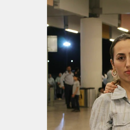
berlin
nord
wahrheit
verlag
verlag
veranstaltungen
shop
fragen & hilfe
unterstützen
abo
genossenschaft