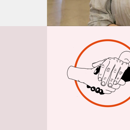
epaper login
taz/dpa
| 
Aufnahmez
Kanzler Fri
Bundesrepu
Afghanista
islamistis
Zu befürch
und sogar H
Spiegel
beri