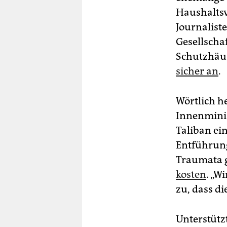
Haushaltsv
Journalist
Gesellscha
Schutzhäus
sicher an
.
Wörtlich h
Innenminis
Taliban ein
Entführung
Traumata 
kosten
. „W
zu, dass d
Unterstütz