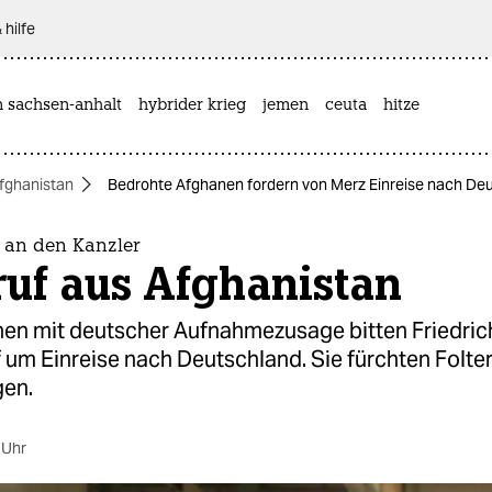
 hilfe
n sachsen-anhalt
hybrider krieg
jemen
ceuta
hitze
fghanistan
Bedrohte Afghanen fordern von Merz Einreise nach De
f an den Kanzler
ruf aus Afghanistan
nen mit deutscher Aufnahmezusage bitten Friedric
 um Einreise nach Deutschland. Sie fürchten Folte
gen.
 Uhr