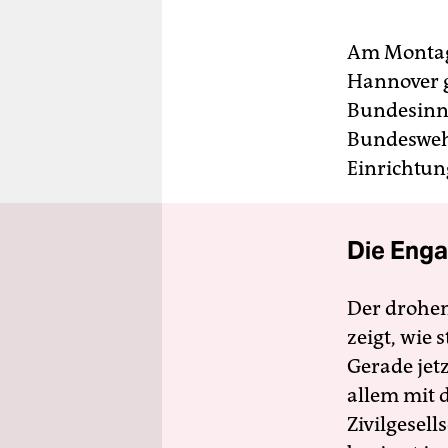
Am Montaga
Hannover g
Bundesinne
Bundeswehr
Einrichtu
Die Enga
Der drohe
zeigt, wie
Gerade jet
allem mit d
Zivilgesell