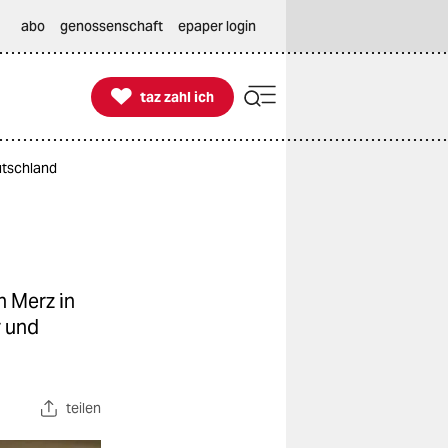
abo
genossenschaft
epaper login

taz zahl ich
taz zahl ich
utschland
h Merz in
r und
teilen