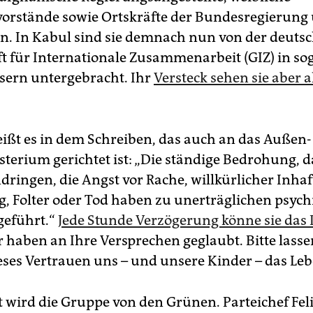
orstände sowie Ortskräfte der Bundesregierung
en. In Kabul sind sie demnach nun von der deuts
ft für Internationale Zusammenarbeit (GIZ) in s
ern untergebracht. Ihr
Versteck sehen sie aber a
eißt es in dem Schreiben, das auch an das Außen
terium gerichtet ist: „Die ständige Bedrohung, d
dringen, die Angst vor Rache, willkürlicher Inhaf
, Folter oder Tod haben zu unerträglichen psyc
geführt.“
Jede Stunde Verzögerung könne sie das
ir haben an Ihre Versprechen geglaubt. Bitte lasse
ieses Vertrauen uns – und unsere Kinder – das Leb
t wird die Gruppe von den Grünen. Parteichef Fel