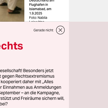
Deutschland am
Flughafen in
Islamabad, am
1.9.2025
Foto: Nabila
Lalee/dpa
Gerade nicht
echts
rief an
die
tan nach
schenden
esellschaft! Besonders jetzt
rt gegen Rechtsextremismus
z kooperiert daher mit „Alles
haftungen
ller Einnahmen aus Anmeldungen
. September – an die Kampagne,
bereits der
rstützt und Freiräume sichern will,
bei?