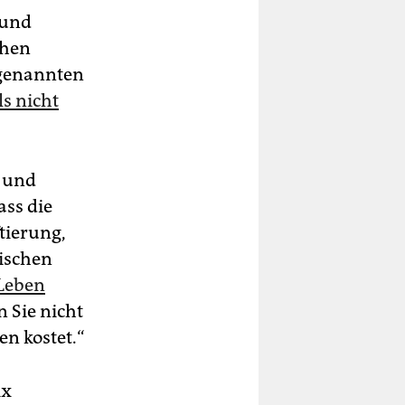
 und
chen
ogenannten
ls nicht
- und
ass die
tierung,
hischen
 Leben
n Sie nicht
en kostet.“
ix