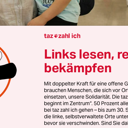
taz
zahl ich

Etwa 200 Afghaninnen und
Afghanen mit einer
Links lesen, r
usage Deutschlands
fordern in einem offenen B
edrich Merz eine möglichst schnelle Ausreise in 
bekämpfen
blik. Die Gruppe wurde Mitte August von Pakis
n abgeschoben und sieht sich dort von den herr
Mit doppelter Kraft für eine offene G
chen Taliban bedroht.
brauchen Menschen, die sich vor O
einsetzen, unsere Solidarität. Die ta
ten seien Entführungen, Folter, willkürliche Ver
beginnt im Zentrum“. 50 Prozent a
bei taz zahl ich gehen – bis zum 30
inrichtungen, heißt es in dem Brief. Zuvor hatte 
die linke, selbstverwaltete Orte unte
chtet.
bevor sie verschwinden. Sind Sie da