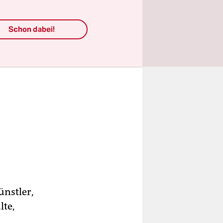
Schon dabei!
ünstler,
lte,