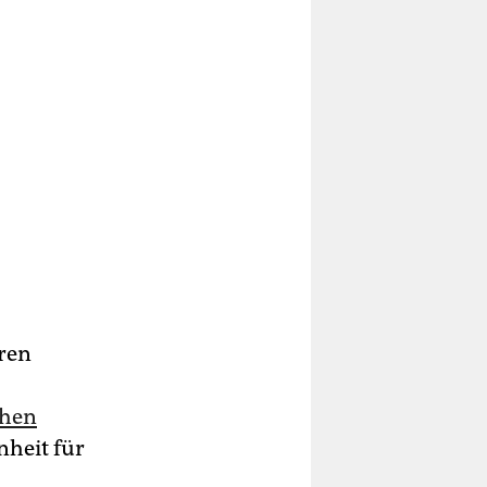
hren
chen
nheit für