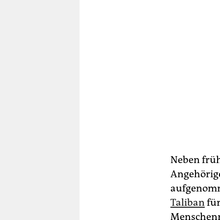
Neben früh
Angehörig
aufgenomm
Taliban
für
Menschenre