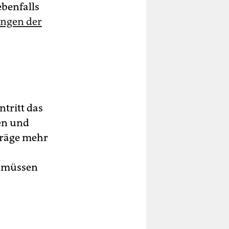
benfalls
ngen der
tritt das
en und
träge mehr
t müssen