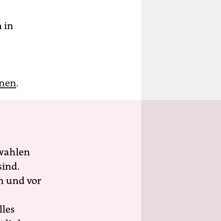
 in
onen
.
wahlen
sind.
h und vor
lles