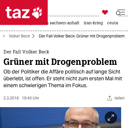

taz zahl ich
hitze
landtagswahl in sachsen-anhalt
iran-krieg
ceuta

taz zahl ich
Volker Beck
Der Fall Volker Beck: Grüner mit Drogenproblem
taz zahl ich
themen
Der Fall Volker Beck
Grüner mit Drogenproblem
politik
Ob der Politiker die Affäre politisch auf lange Sicht
öko
überlebt, ist offen. Er steht nicht zum ersten Mal mit
einem schwierigen Thema im Fokus.
gesellschaft
2.3.2016
19:49 Uhr
teilen
kultur
sport