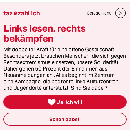
taz
zahl ich
Daniel L
DL
Gerade nicht

03.03.2016
,
10:50 Uhr
Links lesen, rechts
Zur Erhellung der Thematik als solcher
verweise ich mal auf eine der wenigen bisher in
bekämpfen
der BRD veröffentlichten Studien zum Meth-
Konsum (unabhängig vom konkreten Fall bei
Mit doppelter Kraft für eine offene Gesellschaft!
dem mir menschlich betrachtet Volker Beck
Besonders jetzt brauchen Menschen, die sich gegen
leid tut, der ein brillianter Vorkämpfer für die
Rechtsextremismus einsetzen, unsere Solidarität.
Gleichberechtigung Schwuler & Lesben in
Daher gehen 50 Prozent der Einnahmen aus
diesem Land ist und bleibt).
Neuanmeldungen an „Alles beginnt im Zentrum“ –
http://www.sueddeutsche.de/gesundheit/erste-
eine Kampagne, die bedrohte linke Kulturzentren
studie-in-deutschland-wer-crystal-meth-
und Jugendorte unterstützt. Sind Sie dabei?
nimmt-und-warum-1.1908539

Ja, ich will
Die dort erfolgte Kategorisierung von
verschiedenen Konsumentenprofilen war recht
hilfreich und spiegelt auch meine Erfahrung
Schon dabei!
aus der eigenen Beratungsaktivität im Rahmen