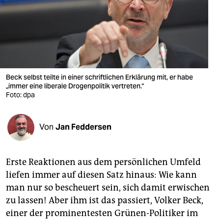
berlin
nord
wahrheit
verlag
Beck selbst teilte in einer schriftlichen Erklärung mit, er habe
„immer eine liberale Drogenpolitik vertreten.“
verlag
Foto: dpa
veranstaltungen
shop
Von
Jan Feddersen
fragen & hilfe
Erste Reaktionen aus dem persönlichen Umfeld
unterstützen
liefen immer auf diesen Satz hinaus: Wie kann
abo
man nur so bescheuert sein, sich damit erwischen
zu lassen! Aber ihm ist das passiert, Volker Beck,
genossenschaft
einer der prominentesten Grünen-Politiker im