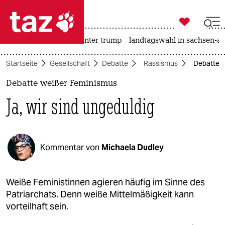

taz zahl ich
nahost-konflikt
usa unter trump
landtagswahl in sachsen-an

taz zahl ich
Startseite
Gesellschaft
Debatte
Rassismus
Debatte w
taz zahl ich
Debatte weißer Feminismus
themen
Ja, wir sind ungeduldig
politik
öko
Kommentar von
Michaela Dudley
gesellschaft
kultur
Weiße Feministinnen agieren häufig im Sinne des
Patriarchats. Denn weiße Mittelmäßigkeit kann
sport
vorteilhaft sein.