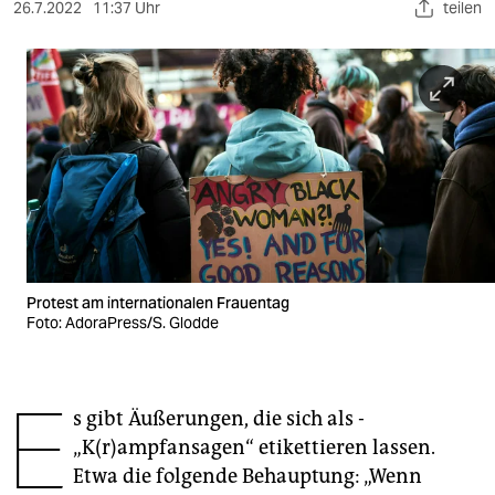
berlin
26.7.2022
11:37 Uhr
teilen
nord
wahrheit
verlag
verlag
veranstaltungen
shop
Protest am internationalen Frauentag
fragen & hilfe
Foto: AdoraPress/S. Glodde
unterstützen
E
abo
s gibt Äußerungen, die sich als ­
„K(r)ampfansagen“ etikettieren lassen.
genossenschaft
Etwa die folgende Behauptung: „Wenn