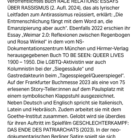
veröffentlichtes Buch RACE RELATIONS: ESSAYS
ÜBER RASSISMUS (2. Aufl. 2024), das als lyrischer
Leitfaden zum Antirassismus reüssiert, erklärt: „Die
Entmenschlichung fängt mit dem Word an, die
Emanzipierung aber auch“. Ebenfalls 2022 erschien ihr
Essay „Weimar 2.0: Reflexionen zwischen Regenbogen
und Rosa Winkel“ in dem vom NS-
Dokumentationszentrum München und Hirmer-Verlag
herausgegebenen Buch TO BE SEEN: QUEER LIVES
1900 – 1950. Die LGBTQ-Aktivistin war auch
Kolumnistin bei der „Siegessäule“ und
Gastredakteurin beim „Tagesspiegel/Queerspiegel“.
Auf der Frankfurter Buchmesse 2023 als eine von 75
erlesenen Story-Teller:innen auf dem Paulsplatz mit
einem symbolischen Klappstuhl ausgezeichnet.
Neben Deutsch und Englisch spricht sie Italienisch,
Latein und Hebräisch. Zudem arbeitet sie mit dem
Goethe-Institut zusammen. Gelobt wird sie überdies
für ihren Auftritt im Spielfilm GESCHLECHTERKAMPF:
DAS ENDE DES PATRIARCHATS (2023). In der neo-
dokumentarischen Berliner Satire spielt sie sich