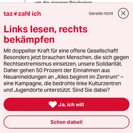
um die eigenen Privilegien.
Farbenblindheit gibt es so gesehen
taz
zahl ich
Gerade nicht

nicht.
Links lesen, rechts
bekämpfen
V. Ohneland
VO
27.07.2022
,
13:44 Uhr
Mit doppelter Kraft für eine offene Gesellschaft!
@Required:
Besonders jetzt brauchen Menschen, die sich gegen
Ich würde Feminismus als eine
Rechtsextremismus einsetzen, unsere Solidarität.
Facette des Humanismus sehen, die
Daher gehen 50 Prozent der Einnahmen aus
Erkenntnisse über gesellschaftliche
Neuanmeldungen an „Alles beginnt im Zentrum“ –
Verhältnisse entlang von sex und
eine Kampagne, die bedrohte linke Kulturzentren
gender gewinnt und daraus
und Jugendorte unterstützt. Sind Sie dabei?
Forderungen ableitet die zu größerer
Freiheit aller führen sollen.

Ja, ich will
Mit der Anerkennung, dass es
jenseits vom herkömmlichen binären
Schon dabei!
Geschlechterbild viele Ausprägungen
von Geschlecht gibt ist Feminismus