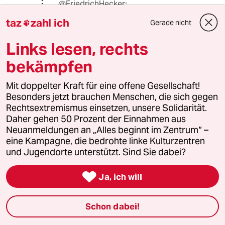
@FriedrichHecker:
Und was heißt das jetzt konkret? Was
taz
zahl ich
Gerade nicht

ist daran teuer?
Links lesen, rechts
bekämpfen
Martin Rees
21.08.2025
,
06:51 Uhr
Mit doppelter Kraft für eine offene Gesellschaft!
"Es gibt es beispielsweise in der Region
Besonders jetzt brauchen Menschen, die sich gegen
Schleswig-Holstein Ost, in der ein
Rechtsextremismus einsetzen, unsere Solidarität.
Medizinstudium an der Uni Lübeck möglich ist,
Daher gehen 50 Prozent der Einnahmen aus
pro 100.000 Ein­woh­ne­r:in­nen 261 Ärz­t:in­nen –
Neuanmeldungen an „Alles beginnt im Zentrum“ –
in der Nachbarregion Schleswig-Holstein Süd
eine Kampagne, die bedrohte linke Kulturzentren
(ohne medizinische Fakultät) sind es nur rund
und Jugendorte unterstützt. Sind Sie dabei?
171 Ärzt:innen. Dieser „Klebeeffekt“ sei in ganz
Deutschland zu beobachten, sagt Studienautor

Ja, ich will
Cort-Denis Hachmeister der taz."
In Beziehung zu setzen wäre aber nach meiner
Schon dabei!
Einschätzung die Zahl der in diesen Regionen
tätigen Ärztinnen und Ärzte zu der Zahl der in