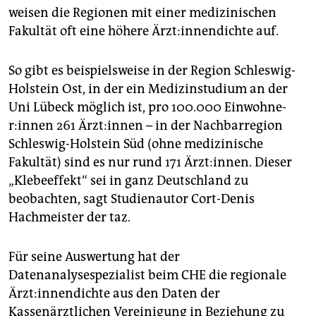
weisen die Regionen mit einer medizinischen
Fakultät oft eine höhere Ärz­t:in­nen­dich­te auf.
So gibt es beispielsweise in der Region Schleswig-
Holstein Ost, in der ein Medizinstudium an der
Uni Lübeck möglich ist, pro 100.000 Ein­woh­ne­
r:in­nen 261 Ärz­t:in­nen – in der Nachbarregion
Schleswig-Holstein Süd (ohne medizinische
Fakultät) sind es nur rund 171 Ärzt:innen. Dieser
„Klebeeffekt“ sei in ganz Deutschland zu
beobachten, sagt Studienautor Cort-Denis
Hachmeister der taz.
Für seine Auswertung hat der
Datenanalysespezialist beim CHE die regionale
Ärz­t:in­nen­dich­te aus den Daten der
Kassenärztlichen Vereinigung in Beziehung zu