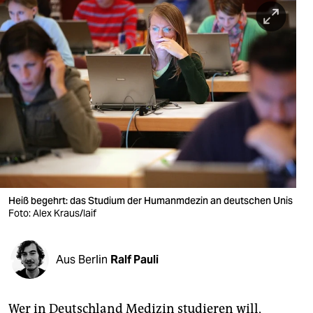
berlin
nord
wahrheit
verlag
verlag
veranstaltungen
shop
Heiß begehrt: das Studium der Humanmdezin an deutschen Unis
fragen & hilfe
Foto: Alex Kraus/laif
unterstützen
Aus Berlin
Ralf Pauli
abo
genossenschaft
Wer in Deutschland Medizin studieren will,