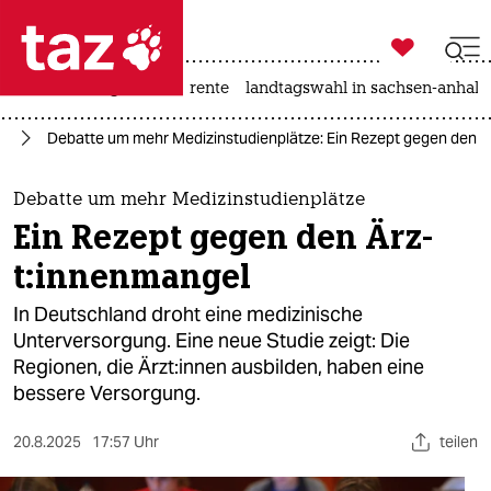

taz zahl ich
hitze
niedrigwasser
rente
landtagswahl in sachsen-anhalt

taz zahl ich
it
Debatte um mehr Medizinstudienplätze: Ein Rezept gegen den Ärz­
taz zahl ich
themen
Debatte um mehr Medizinstudienplätze
Ein Rezept gegen den Ärz­
politik
t:in­nen­man­gel
öko
In Deutschland droht eine medizinische
Unterversorgung. Eine neue Studie zeigt: Die
gesellschaft
Regionen, die Ärz­t:in­nen ausbilden, haben eine
bessere Versorgung.
kultur
sport
20.8.2025
17:57 Uhr
teilen