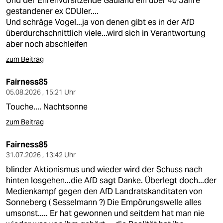
Und der Ehrenvorsitzende Gauland ein über 40 Jahre
epaper login
gestandener ex CDUler....
Und schräge Vogel...ja von denen gibt es in der AfD
überdurchschnittlich viele...wird sich in Verantwortung
aber noch abschleifen
zum Beitrag
Fairness85
05.08.2026 , 15:21 Uhr
Touche.... Nachtsonne
zum Beitrag
Fairness85
31.07.2026 , 13:42 Uhr
blinder Aktionismus und wieder wird der Schuss nach
hinten losgehen...die AfD sagt Danke. Überlegt doch...der
Medienkampf gegen den AfD Landratskanditaten von
Sonneberg ( Sesselmann ?) Die Empörungswelle alles
umsonst..... Er hat gewonnen und seitdem hat man nie