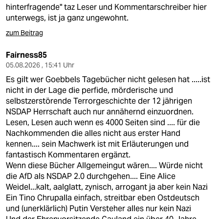
berlin
hinterfragende" taz Leser und Kommentarschreiber hier
unterwegs, ist ja ganz ungewohnt.
nord
zum Beitrag
wahrheit
Fairness85
verlag
05.08.2026 , 15:41 Uhr
Es gilt wer Goebbels Tagebücher nicht gelesen hat .....ist
verlag
nicht in der Lage die perfide, mörderische und
selbstzerstörende Terrorgeschichte der 12 jährigen
veranstaltungen
NSDAP Herrschaft auch nur annähernd einzuordnen.
Lesen, Lesen auch wenn es 4000 Seiten sind .... für die
shop
Nachkommenden die alles nicht aus erster Hand
fragen & hilfe
kennen.... sein Machwerk ist mit Erläuterungen und
fantastisch Kommentaren ergänzt.
unterstützen
Wenn diese Bücher Allgemeingut wären.... Würde nicht
die AfD als NSDAP 2.0 durchgehen.... Eine Alice
abo
Weidel...kalt, aalglatt, zynisch, arrogant ja aber kein Nazi
Ein Tino Chrupalla einfach, streitbar eben Ostdeutsch
genossenschaft
und (unerklärlich) Putin Versteher alles nur kein Nazi