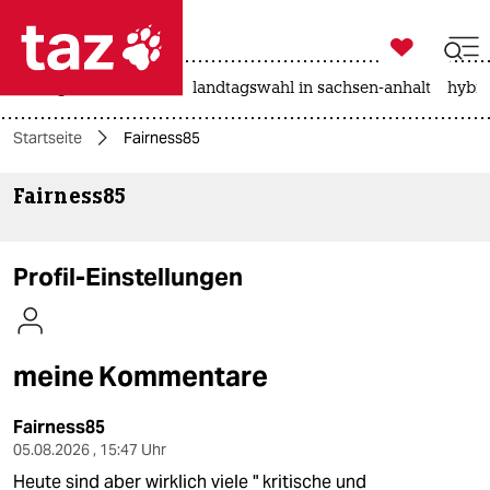

taz zahl ich
niedrigwasser
rente
landtagswahl in sachsen-anhalt
hybri

taz zahl ich
Startseite
Fairness85
taz zahl ich
Fairness85
themen
politik
Profil-Einstellungen
öko
gesellschaft
meine Kommentare
kultur
Fairness85
sport
05.08.2026 , 15:47 Uhr
Heute sind aber wirklich viele " kritische und