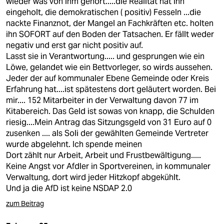
wieder was von ihm gehört.....die Realität hat ihn
eingeholt, die demokratischen ( positiv) Fesseln ...die
nackte Finanznot, der Mangel an Fachkräften etc. holten
ihn SOFORT auf den Boden der Tatsachen. Er fällt weder
negativ und erst gar nicht positiv auf.
Lasst sie in Verantwortung..... und gesprungen wie ein
Löwe, gelandet wie ein Bettvorleger, so wirds aussehen.
Jeder der auf kommunaler Ebene Gemeinde oder Kreis
Erfahrung hat....ist spätestens dort geläutert worden. Bei
mir.... 152 Mitarbeiter in der Verwaltung davon 77 im
Kitabereich. Das Geld ist sowas von knapp, die Schulden
riesig....Mein Antrag das Sitzungsgeld von 31 Euro auf 0
zusenken .... als Soli der gewählten Gemeinde Vertreter
wurde abgelehnt. Ich spende meinen
Dort zählt nur Arbeit, Arbeit und Frustbewältigung.....
Keine Angst vor Afdler in Sportvereinen, in kommunaler
Verwaltung, dort wird jeder Hitzkopf abgekühlt.
Und ja die AfD ist keine NSDAP 2.0
zum Beitrag