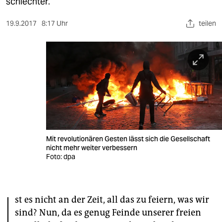
berlin
schlechter.
nord
19.9.2017
8:17 Uhr
teilen
wahrheit
verlag
verlag
veranstaltungen
shop
Mit revolutionären Gesten lässt sich die Gesellschaft
fragen & hilfe
nicht mehr weiter verbessern
Foto: dpa
unterstützen
abo
I
st es nicht an der Zeit, all das zu feiern, was wir
genossenschaft
sind? Nun, da es genug Feinde unserer freien