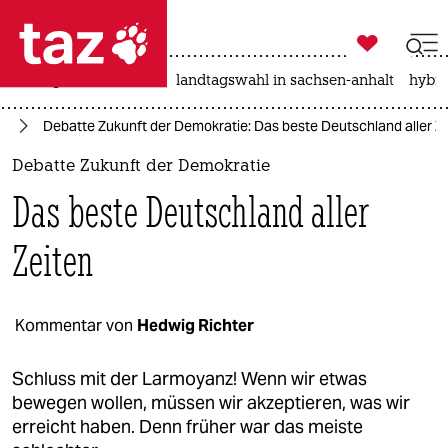

taz zahl ich
niedrigwasser
rente
landtagswahl in sachsen-anhalt
hybri

taz zahl ich
fD
Debatte Zukunft der Demokratie: Das beste Deutschland aller Z
taz zahl ich
Debatte Zukunft der Demokratie
themen
Das beste Deutschland aller
politik
Zeiten
öko
gesellschaft
Kommentar von
Hedwig Richter
kultur
Schluss mit der Larmoyanz! Wenn wir etwas
bewegen wollen, müssen wir akzeptieren, was wir
sport
erreicht haben. Denn früher war das meiste