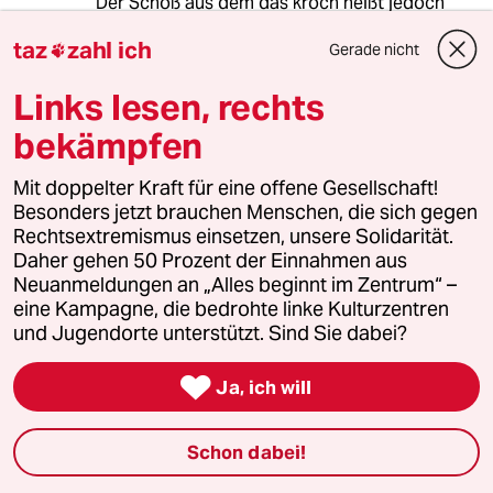
Der Schoß aus dem das kroch heißt jedoch
Lambsdorff und riecht seit je her nach FDP.
taz
zahl ich
Gerade nicht

Links lesen, rechts
74450 (Profil gelöscht)
7G
bekämpfen
22.09.2017
,
12:37 Uhr
@esgehtauchanders:
Mit doppelter Kraft für eine offene Gesellschaft!
"alles ausgerichtet auf die
Besonders jetzt brauchen Menschen, die sich gegen
"Sanierung" des Standorts
Rechtsextremismus einsetzen, unsere Solidarität.
Deutschland."
Daher gehen 50 Prozent der Einnahmen aus
Neuanmeldungen an „Alles beginnt im Zentrum“ –
Das Gute ist, es hat funktioniert. Jetzt
eine Kampagne, die bedrohte linke Kulturzentren
sollten wir nach vorne schauen und
und Jugendorte unterstützt. Sind Sie dabei?
gucken, wo Ergänzungen notwenidg
sind und welche Instrumente sich als

Ja, ich will
kontraproduktiv erwiesen haben.
"Unter Kohl ging´s weiter mit
Schon dabei!
regelmäßigen Verschärfungen der