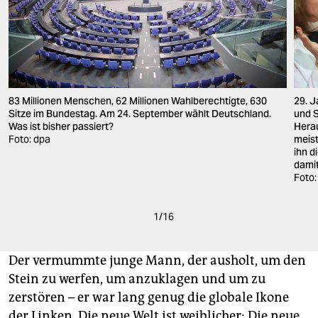
83 Millionen Menschen, 62 Millionen Wahlberechtigte, 630
29. J
Sitze im Bundestag. Am 24. September wählt Deutschland.
und 
Was ist bisher passiert?
Herau
Foto: dpa
meis
ihn d
damit
Foto:
1
/
16
Der vermummte junge Mann, der ausholt, um den
Stein zu werfen, um anzuklagen und um zu
zerstören – er war lang genug die globale Ikone
der Linken. Die neue Welt ist weiblicher: Die neue