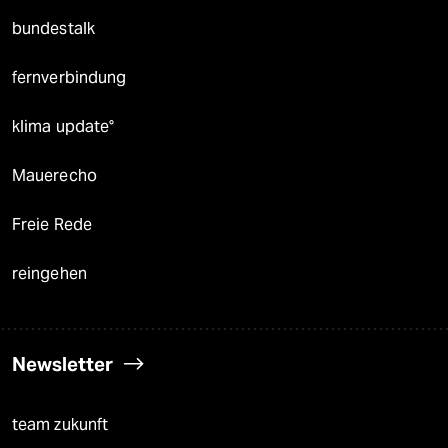
bundestalk
fernverbindung
klima update°
Mauerecho
Freie Rede
reingehen
Newsletter
team zukunft