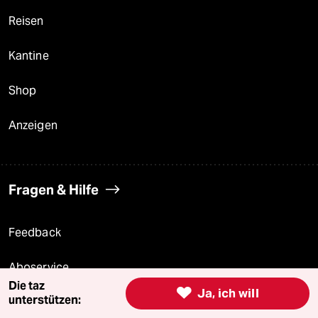
Reisen
Kantine
Shop
Anzeigen
Fragen & Hilfe
Feedback
Aboservice
Die taz

Ja, ich will
unterstützen:
ePaper Login