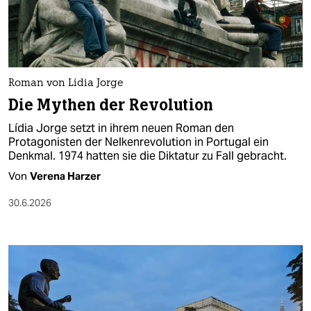
berlin
nord
wahrheit
Roman von Lídia Jorge
verlag
Die Mythen der Revolution
verlag
Lídia Jorge setzt in ihrem neuen Roman den
Protagonisten der Nelkenrevolution in Portugal ein
veranstaltungen
Denkmal. 1974 hatten sie die Diktatur zu Fall gebracht.
shop
Von
Verena Harzer
fragen & hilfe
30.6.2026
unterstützen
abo
genossenschaft