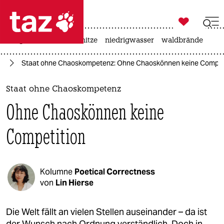

taz zahl ich
krieg in der ukraine
hitze
niedrigwasser
waldbrände

taz zahl ich
en
Staat ohne Chaoskompetenz: Ohne Chaos­können keine Compet
taz zahl ich
themen
Staat ohne Chaoskompetenz
Ohne Chaos­können keine
politik
Competition
öko
gesellschaft
Kolumne
Poetical Correctness
kultur
von
Lin Hierse
sport
Die Welt fällt an vielen Stellen auseinander – da ist
der Wunsch nach Ordnung verständlich. Doch in