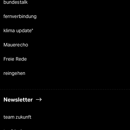
bundestalk
fernverbindung
klima update°
Mauerecho
Freie Rede
reingehen
Newsletter
team zukunft