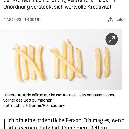
berlin
Unordnung versteckt sich wertvolle Kreativität.
nord
17.8.2023
16:00 Uhr
teilen
wahrheit
verlag
verlag
veranstaltungen
shop
fragen & hilfe
unterstützen
Unsere Autorin würde nur im Notfall das Haus verlassen, ohne
vorher das Bett zu machen
Foto: Lubitz + Dorner/Plainpicture
abo
I
genossenschaft
ch bin eine ordentliche Person. Ich mag es, wenn
alles seinen Platz hat. Ohne mein Bett zu