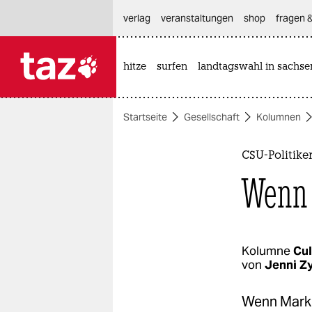
hautnavigation anspringen
hauptinhalt anspringen
footer anspringen
verlag
veranstaltungen
shop
fragen &
hitze
surfen
landtagswahl in sachse

taz zahl ich
taz zahl ich
Startseite
Gesellschaft
Kolumnen
themen
politik
CSU-Politike
Wenn 
öko
gesellschaft
kultur
Kolumne
Cul
von
Jenni Z
sport
Wenn Marku