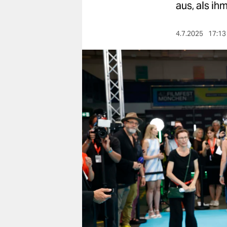
berlin
aus, als ih
nord
4.7.2025
17:13
wahrheit
verlag
verlag
veranstaltungen
shop
fragen & hilfe
unterstützen
abo
genossenschaft