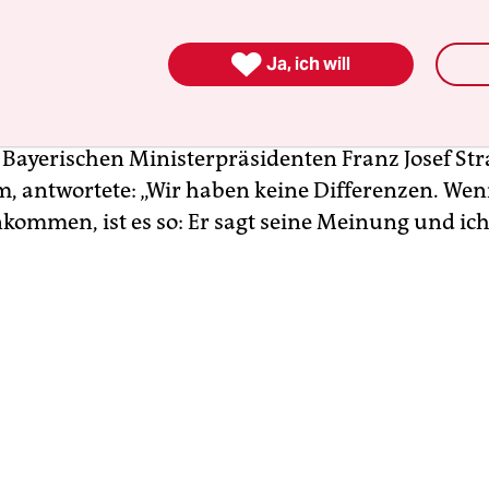
­r:in­nen müssen mit ihren Worten besonders vorsicht
schen Versprecher bleiben sonst für immer und e

öffentlichen Gedächtnis. Etwa so wie beim ehem
Ja, ich will
berbürgermeister Erich Kiesl, der dem Bayeris
ei einem Live-Interview auf die Frage, wie er mi
Bayerischen Ministerpräsidenten Franz Josef St
, antwortete: „Wir haben keine Differenzen. Wen
mmen, ist es so: Er sagt seine Meinung und ich