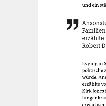
und ein st
Ansonste

Familien
erzählte
Robert D
Es ging in
politische
würde. Ans
erzählte v
Kirk Jones
lungenkran
erwachsen