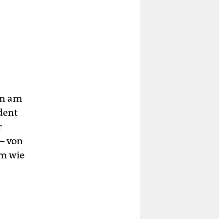
en am
dent
r
– von
hm wie