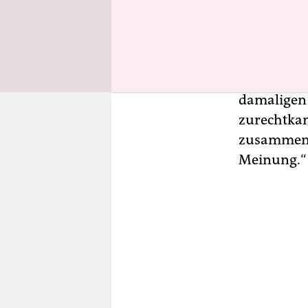
Po­li­ti­ke
ihre freud
hämischen 
Münchner O
Rundfunk b
damaligen 
zurechtkam
zusammenko
Meinung.“