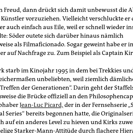
 Freud, dann drückt sich damit unbewusst die Ab
Künstler vorzuziehen. Vielleicht verschluckte er 
r auch einfach aus Eile, weil er schnell wieder in
lte: Söder outete sich darüber hinaus nämlich
eise als Filmaficionado. Sogar geweint habe er i
er auf Nachfrage zu. Zum Beispiel als Captain Kir
rk starb im Kinojahr 1995 in dem bei Trekkies und
leichermaßen unbeliebten, weil ziemlich dämlich
 Treffen der Generationen“. Darin geht der Staffel
weise die Brücke offiziell an den Philosophenca
ebhaber
Jean-Luc Picard,
der in der Fernsehserie „S
l Series“ bereits begonnen hatte, die Originalser
ch auf ein anderes Level zu hieven und Kirks zuwe
ige Starker-Mann-Attitüde durch flachere Hier