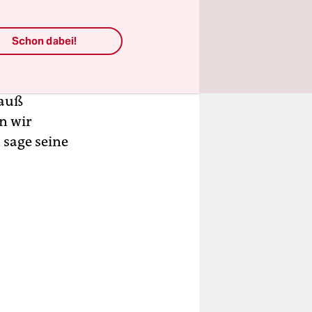
ig sein,
wig im
aligen
Schon dabei!
chen
t dem
rauß
n wir
 sage seine