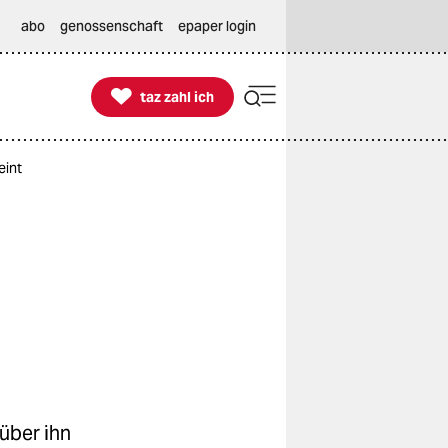
abo
genossenschaft
epaper login

taz zahl ich
taz zahl ich
eint
über ihn