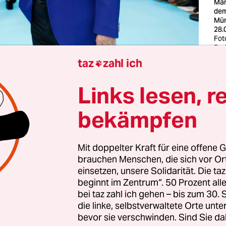
Mar
dem
Mün
28.
Fot
Bed
taz
zahl ich

und Freud veröffentlichte im Jahr 1901 eine Stud
Links lesen, r
el „Zur Psychopathologie des Alltagslebens“. Dari
dass alltägliche Fehlleistungen, beispielsweise et
bekämpfen
 sich zu verschreiben, vor allem aber das Verspre
 Absichten ausdrücken. (Jenes seitdem „freudsc
Mit doppelter Kraft für eine offene G
r“ genannte Phänomen auf die Spitze treibt ein i
brauchen Menschen, die sich vor O
rachiger Witz, in dessen Pointe ein Mann beim F
einsetzen, unsere Solidarität. Die ta
 anstatt „gib mir bitte mal die Butter, Schatz“ sag
beginnt im Zentrum“. 50 Prozent a
bei taz zahl ich gehen – bis zum 30
hast mein Leben ruiniert.“)
die linke, selbstverwaltete Orte unte
bevor sie verschwinden. Sind Sie da