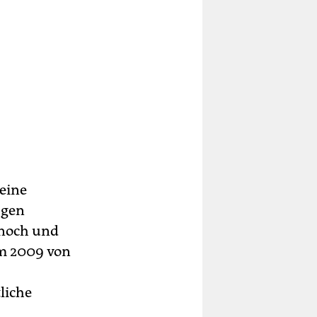
 eine
agen
 noch und
em 2009 von
liche