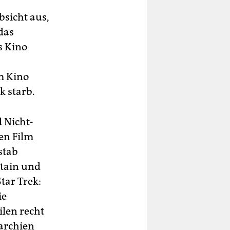
sicht aus,
das
s Kino
m Kino
k starb.
 Nicht-
en Film
stab
ptain und
tar Trek:
ie
ilen recht
archien