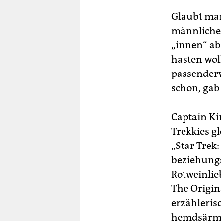
Glaubt man
männliche 
„innen“ abe
hasten wol
passenderw
schon, gab 
Captain Ki
Trekkies g
„Star Trek:
beziehungs
Rotweinli
The Origina
erzähleris
hemdsärmel