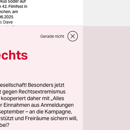
kus Söder auf
 42. Filmfest in
chen, am
06.2025
o: Dave
rosian/imago
Gerade nicht
ie mit dem
echts
n behauptet
was zu
chen
her
esellschaft! Besonders jetzt
m Original
rt gegen Rechtsextremismus
rühstück zu
z kooperiert daher mit „Alles
t: „Du
ller Einnahmen aus Anmeldungen
. September – an die Kampagne,
rstützt und Freiräume sichern will,
bei?