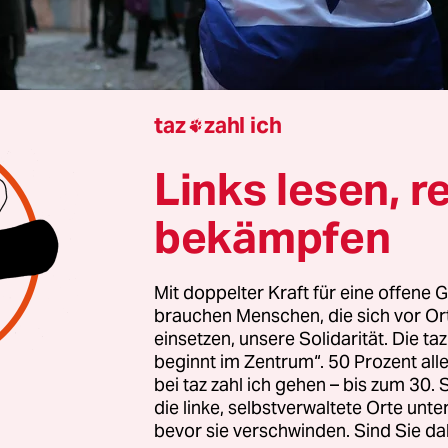
taz
zahl ich

Links lesen, r
Aus Berlin
Frederik Eikmanns
und
Daniel Bax
bekämpfen
Mit doppelter Kraft für eine offene G
n Verhandlungen haben sich die Fraktionen von
brauchen Menschen, die sich vor O
P und Union am Freitagabend auf einen Entwurf
einsetzen, unsere Solidarität. Die ta
 gegen Antisemitismus geeinigt. Das Papier mit d
beginnt im Zentrum“. 50 Prozent a
bei taz zahl ich gehen – bis zum 30
 ist jetzt: Jüdisches Leben in Deutschland schütz
die linke, selbstverwaltete Orte unte
nd stärken“ liegt der taz vor. Darin finden sich 
bevor sie verschwinden. Sind Sie da
e Punkte, etwa ein Bekenntnis zur IHRA-Definiti