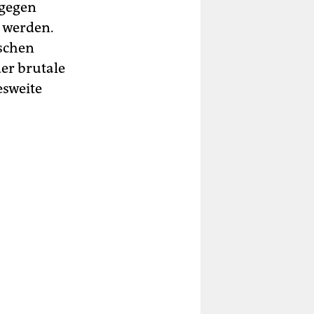
 gegen
 werden.
ischen
er brutale
esweite