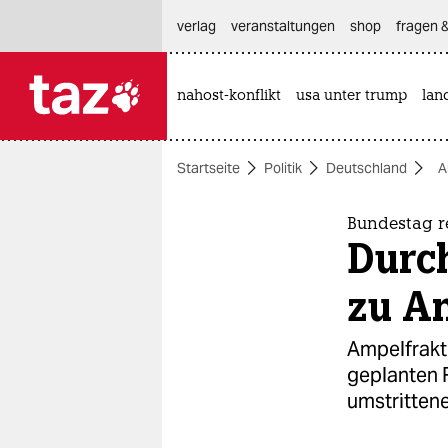
hautnavigation anspringen
hauptinhalt anspringen
footer anspringen
verlag
veranstaltungen
shop
fragen &
nahost-konflikt
usa unter trump
lan

taz zahl ich
taz zahl ich
Startseite
Politik
Deutschland
A
themen
politik
Bundestag r
Durc
öko
zu An
gesellschaft
Ampelfrakt
kultur
geplanten 
umstritten
sport