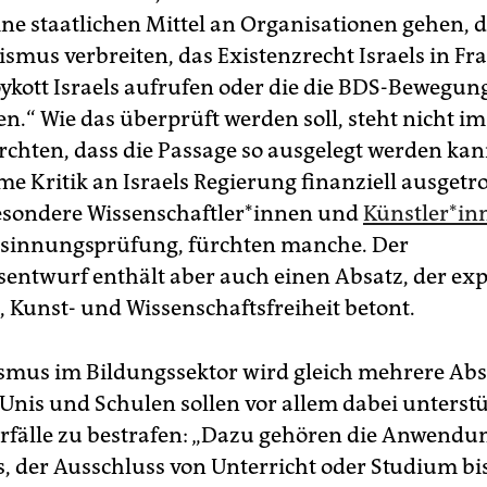
ine staatlichen Mittel an Organisationen gehen, d
smus verbreiten, das Existenzrecht Israels in Fra
ykott Israels aufrufen oder die die BDS-Bewegung
n.“ Wie das überprüft werden soll, steht nicht i
chten, dass die Passage so ausgelegt werden kan
me Kritik an Israels Regierung finanziell ausgetr
sondere Wis­sen­schaft­le­r*in­nen und
Künst­le­r*in
esinnungsprüfung, fürchten manche. Der
sentwurf enthält aber auch einen Absatz, der expl
 Kunst- und Wissenschaftsfreiheit betont.
smus im Bildungssektor wird gleich mehrere Abs
Unis und Schulen sollen vor allem dabei unterstü
rfälle zu bestrafen: „Dazu gehören die Anwendu
, der Ausschluss von Unterricht oder Studium bi