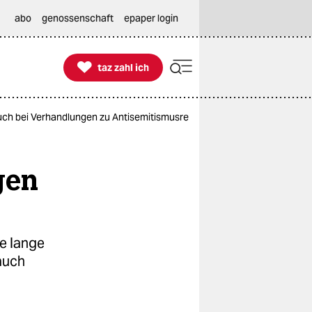
abo
genossenschaft
epaper login

taz zahl ich
taz zahl ich
uch bei Verhandlungen zu Antisemitismusresolution
gen
e lange
auch