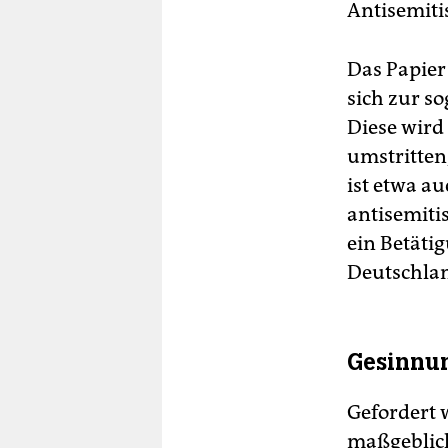
Antisemiti
Das Papier
sich zur s
Diese wird
umstritten,
ist etwa a
antisemiti
ein Betäti
Deutschlan
Gesinnun
Gefordert 
maßgeblich 