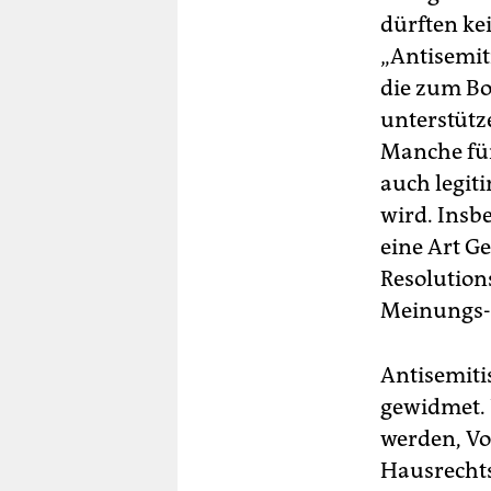
dürften ke
„Antisemiti
die zum Bo
unterstütze
Manche für
auch legiti
wird. Insbe
eine Art G
Resolution
Meinungs-,
Antisemiti
gewidmet. 
werden, Vo
Hausrechts