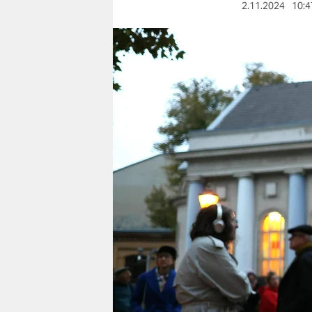
berlin
2.11.2024
10:4
nord
wahrheit
verlag
verlag
veranstaltungen
shop
fragen & hilfe
unterstützen
abo
genossenschaft