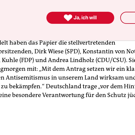
smus. Und auch die
schon vorab viel kritisierte
Fo
Kontrolle bei der Auszahlung staatlicher Gelder f

Ja, ich will
t.
lt haben das Papier die stellvertretenden
orsitzenden, Dirk Wiese (SPD), Konstantin von No
 Kuhle (FDP) und Andrea Lindholz (CDU/CSU). Sie
morgen mit: „Mit dem Antrag setzen wir ein kla
en Antisemitismus in unserem Land wirksam un
 zu bekämpfen.“ Deutschland trage „vor dem Hi
eine besondere Verantwortung für den Schutz jü