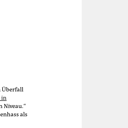
 Überfall
 in
n Niveau.“
denhass als