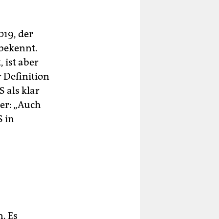
019, der
bekennt.
 ist aber
r Definition
 als klar
er: „Auch
S in
. Es