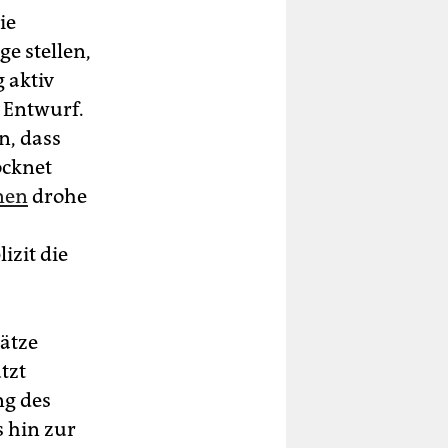
ie
ge stellen,
 aktiv
m Entwurf.
n, dass
ocknet
­nen
drohe
izit die
ätze
tzt
ng des
s hin zur