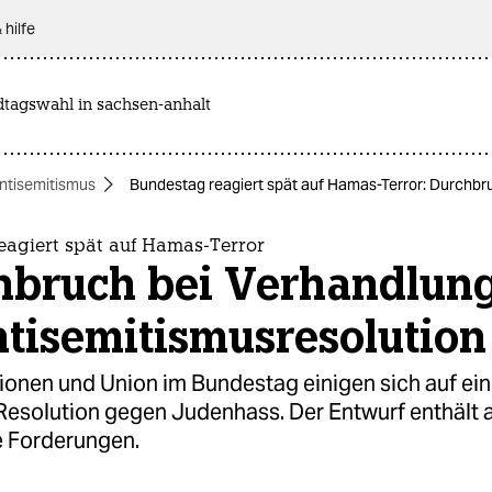
 hilfe
dtagswahl in sachsen-anhalt
ntisemitismus
Bundestag reagiert spät auf Hamas-Terror: Durchbr
eagiert spät auf Hamas-Terror
hbruch bei Verhandlun
tisemitismusresolution
ionen und Union im Bundestag einigen sich auf ein
Resolution gegen Judenhass. Der Entwurf enthält 
e Forderungen.