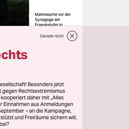
Mahnwache vor der
Synagoge am
Fraenkelufer in
Berlin-Kreuzberg
Foto: Joerg
Gerade nicht
Carstensen/dpa
echts
esellschaft! Besonders jetzt
 SPD,
rt gegen Rechtsextremismus
 für eine
z kooperiert daher mit „Alles
em Titel
ller Einnahmen aus Anmeldungen
. September – an die Kampagne,
en,
rstützt und Freiräume sichern will,
auch
bei?
on von