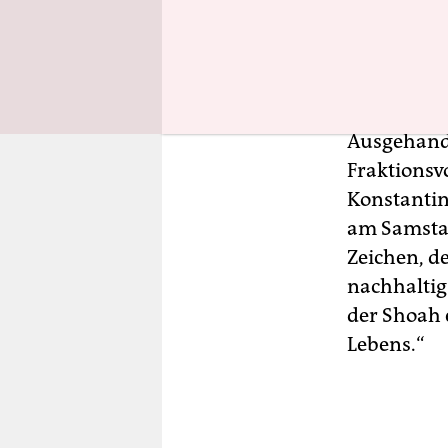
Antisemiti
nach mehr 
in dem Tex
Ausgehande
Fraktionsv
Konstantin
am Samstag
Zeichen, d
nachhaltig
der Shoah 
Lebens.“