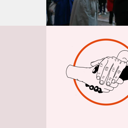
epaper login
Nach lange
Grünen, FD
Resolution
„Nie wieder
bewahren u
umstritten