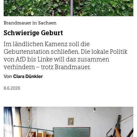
berlin
nord
Brandmauer in Sachsen
wahrheit
Schwierige Geburt
verlag
Im ländlichen Kamenz soll die
Geburtenstation schließen. Die lokale Politik
verlag
von AfD bis Linke will das zusammen
veranstaltungen
verhindern – trotz Brandmauer.
Von
Clara Dünkler
shop
8.6.2026
fragen & hilfe
unterstützen
abo
genossenschaft