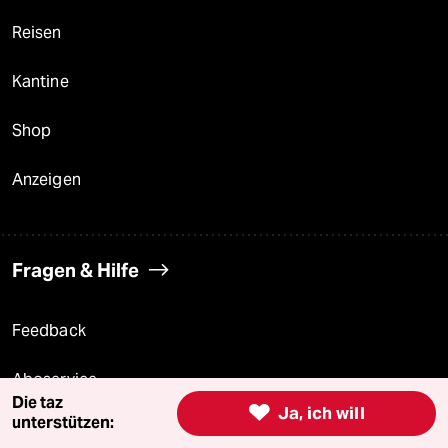
Reisen
Kantine
Shop
Anzeigen
Fragen & Hilfe
Feedback
Aboservice
Die taz

Ja, ich will
unterstützen:
ePaper Login