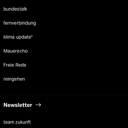
bundestalk
fernverbindung
klima update°
Mauerecho
Freie Rede
reingehen
Newsletter
team zukunft