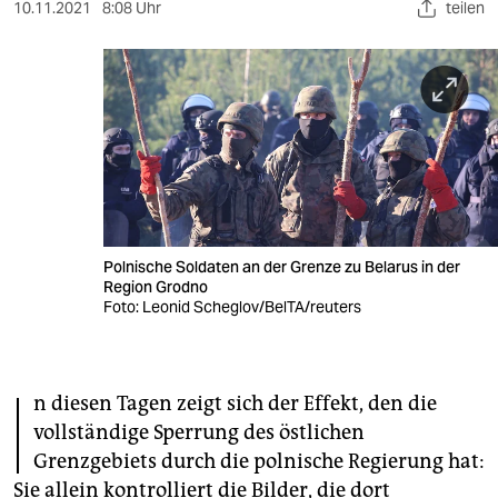
berlin
10.11.2021
8:08 Uhr
teilen
nord
wahrheit
verlag
verlag
veranstaltungen
Polnische Soldaten an der Grenze zu Belarus in der
shop
Region Grodno
Foto: Leonid Scheglov/BelTA/reuters
fragen & hilfe
unterstützen
I
n diesen Tagen zeigt sich der Effekt, den die
abo
vollständige Sperrung des östlichen
genossenschaft
Grenzgebiets durch die polnische Regierung hat:
Sie allein kontrolliert die Bilder, die dort