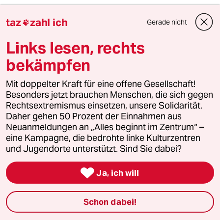
3
taz
zahl ich
Bundeszentrale für politische Bildung
Gerade nicht

Zurück zu den antikommunistischen
Links lesen, rechts
Wurzeln
bekämpfen
4
Unfall von CDU-Abgeordnetem
Mit doppelter Kraft für eine offene Gesellschaft!
Thomas Bareiß crasht bei voller
Besonders jetzt brauchen Menschen, die sich gegen
Dröhnung
Rechtsextremismus einsetzen, unsere Solidarität.
Daher gehen 50 Prozent der Einnahmen aus
Neuanmeldungen an „Alles beginnt im Zentrum“ –
eine Kampagne, die bedrohte linke Kulturzentren
5
Niedrigwasser in Mittel- und Osteuropa
und Jugendorte unterstützt. Sind Sie dabei?
Stromkrise mit Ansage

Ja, ich will
6
Was tun gegen den Energiewende-Rollback?
Schon dabei!
Der Urknall