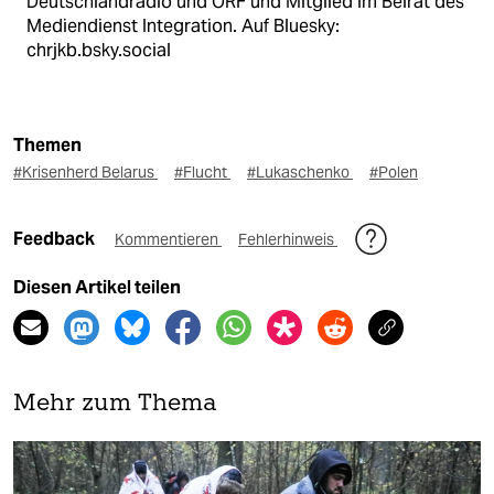
Deutschlandradio und ORF und Mitglied im Beirat des
Mediendienst Integration. Auf Bluesky:
chrjkb.bsky.social
Themen
#Krisenherd Belarus
#Flucht
#Lukaschenko
#Polen
Feedback
Kommentieren
Fehlerhinweis
Diesen Artikel teilen
Mehr zum Thema