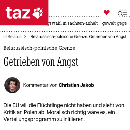

taz zahl ich
hitze
surfen
landtagswahl in sachsen-anhalt
gewalt gegen

taz zahl ich
herd Belarus
Belarussisch-polnische Grenze: Getrieben von Angst
taz zahl ich
Belarussisch-polnische Grenze
themen
Getrieben von Angst
politik
öko
Kommentar von
Christian Jakob
gesellschaft
kultur
Die EU will die Flüchtlinge nicht haben und sieht von
Kritik an Polen ab. Moralisch richtig wäre es, ein
sport
Verteilungsprogramm zu initiieren.