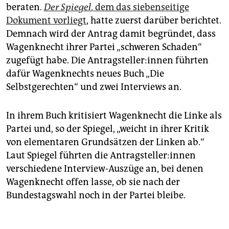
beraten.
Der Spiegel
, dem das siebenseitige
Dokument vorliegt
, hatte zuerst darüber berichtet.
Demnach wird der Antrag damit begründet, dass
Wagenknecht ihrer Partei „schweren Schaden“
zugefügt habe. Die An­trag­stel­le­r:in­nen führten
dafür Wagenknechts neues Buch „Die
Selbstgerechten“ und zwei Interviews an.
In ihrem Buch kritisiert Wagenknecht die Linke als
Partei und, so der Spiegel, „weicht in ihrer Kritik
von elementaren Grundsätzen der Linken ab.“
Laut Spiegel führten die An­trag­stel­le­r:in­nen
verschiedene Interview-Auszüge an, bei denen
Wagenknecht offen lasse, ob sie nach der
Bundestagswahl noch in der Partei bleibe.