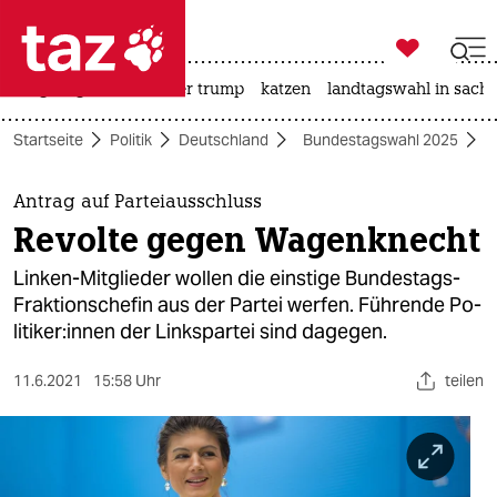

taz zahl ich
bergsteigen
usa unter trump
katzen
landtagswahl in sachs

taz zahl ich
Startseite
Politik
Deutschland
Bundestagswahl 2025
taz zahl ich
themen
Antrag auf Parteiausschluss
Revolte gegen Wagenknecht
politik
Linken-Mitglieder wollen die einstige Bundestags-
öko
Fraktionschefin aus der Partei werfen. Führende Po­
li­ti­ke­r:in­nen der Linkspartei sind dagegen.
gesellschaft
11.6.2021
15:58 Uhr
teilen
kultur
sport