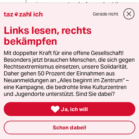
immer zugunsten der few, and not the
many. Man muss sich nur mal die
taz
zahl ich
Gerade nicht

Verbindungen von Albright-Schüler
Fischer anschauen. Übrigens hat
Links lesen, rechts
Baerbock eine ähnliche "Schulung"
bekämpfen
durchlaufen.
Mit doppelter Kraft für eine offene Gesellschaft!
Besonders jetzt brauchen Menschen, die sich gegen
17900 (Profil gelöscht)
1G
Rechtsextremismus einsetzen, unsere Solidarität.
12.06.2021
,
10:04 Uhr
Daher gehen 50 Prozent der Einnahmen aus
Linken-Mitglieder wollen die einstige
Neuanmeldungen an „Alles beginnt im Zentrum“ –
Bundestags-Fraktionschefin aus der Partei
eine Kampagne, die bedrohte linke Kulturzentren
werfen.
und Jugendorte unterstützt. Sind Sie dabei?
Klar, die intelligenteste und auch beliebteste
Linke-Politikerin muss weg. Wie doof seid ihr

Ja, ich will
eigentlich?
Schon dabei!
hanuman
H