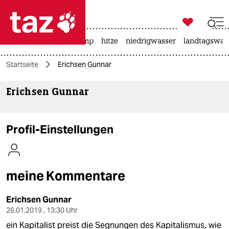

taz zahl ich
katzen
usa unter trump
hitze
niedrigwasser
landtagswahl

taz zahl ich
Startseite
Erichsen Gunnar
taz zahl ich
Erichsen Gunnar
themen
politik
Profil-Einstellungen
öko
gesellschaft
meine Kommentare
kultur
Erichsen Gunnar
sport
26.01.2019 , 13:30 Uhr
ein Kapitalist preist die Segnungen des Kapitalismus, wie