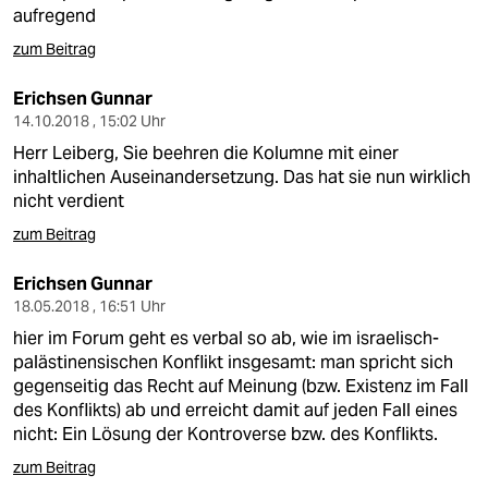
berlin
aufregend
nord
zum Beitrag
wahrheit
Erichsen Gunnar
14.10.2018 , 15:02 Uhr
verlag
Herr Leiberg, Sie beehren die Kolumne mit einer
inhaltlichen Auseinandersetzung. Das hat sie nun wirklich
verlag
nicht verdient
veranstaltungen
zum Beitrag
shop
Erichsen Gunnar
18.05.2018 , 16:51 Uhr
fragen & hilfe
hier im Forum geht es verbal so ab, wie im israelisch-
unterstützen
palästinensischen Konflikt insgesamt: man spricht sich
gegenseitig das Recht auf Meinung (bzw. Existenz im Fall
abo
des Konflikts) ab und erreicht damit auf jeden Fall eines
nicht: Ein Lösung der Kontroverse bzw. des Konflikts.
genossenschaft
zum Beitrag