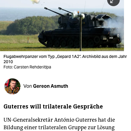
berlin
nord
wahrheit
verlag
verlag
Flugabwehrpanzer vom Typ „Gepard 1A2“. Archivbild aus dem Jahr
2010
veranstaltungen
Foto: Carsten Rehder/dpa
shop
fragen & hilfe
Von
Gereon Asmuth
unterstützen
Guterres will trilaterale Gespräche
abo
UN-Generalsekretär António Guterres hat die
genossenschaft
Bildung einer trilateralen Gruppe zur Lösung