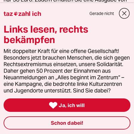
Luisa Neubauers neuestem Buch „Was wäre, wenn
taz
zahl ich
wir mutig sind?“ (solange Vorrat reicht).
Gerade nicht

Jedes Quartal neu in Ihrem Briefkasten
Links lesen, rechts
Nur 38 Euro im Jahr
bekämpfen
Als Prämie Luisa Neubauers „Was wäre, wenn wir
mutig sind?“
Mit doppelter Kraft für eine offene Gesellschaft!
Herausgegeben von Harald Welzer
Besonders jetzt brauchen Menschen, die sich gegen
Rechtsextremismus einsetzen, unsere Solidarität.
Daher gehen 50 Prozent der Einnahmen aus
Jetzt abonnieren
Neuanmeldungen an „Alles beginnt im Zentrum“ –
eine Kampagne, die bedrohte linke Kulturzentren
und Jugendorte unterstützt. Sind Sie dabei?

Ja, ich will
23 Kommentare
/
Neueste
Älteste
Schon dabei!
einloggen