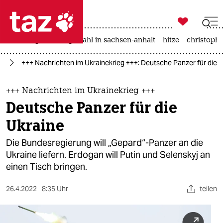

taz zahl ich
iran-krieg
landtagswahl in sachsen-anhalt
hitze
christophe

taz zahl ich
ne
+++ Nachrichten im Ukrainekrieg +++: Deutsche Panzer für die 
taz zahl ich
themen
+++ Nachrichten im Ukrainekrieg +++
Deutsche Panzer für die
politik
Ukraine
öko
Die Bundesregierung will „Gepard“-Panzer an die
Ukraine liefern. Erdogan will Putin und Selenskyj an
gesellschaft
einen Tisch bringen.
kultur
26.4.2022
8:35 Uhr
teilen
sport