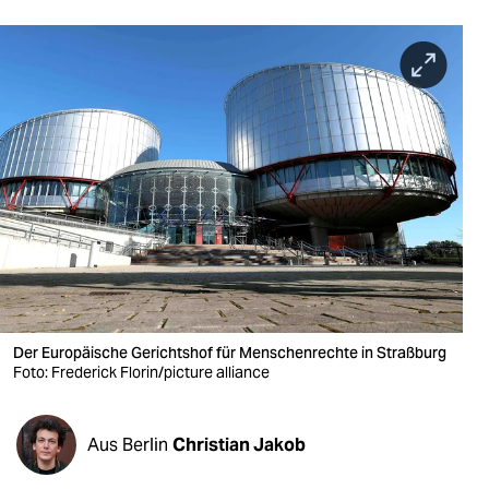
berlin
nord
wahrheit
verlag
verlag
veranstaltungen
shop
fragen & hilfe
Der Europäische Gerichtshof für Menschenrechte in Straßburg
unterstützen
Foto: Frederick Florin/picture alliance
abo
Aus Berlin
Christian Jakob
genossenschaft