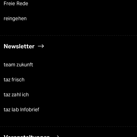
Freie Rede
reingehen
Newsletter
team zukunft
taz frisch
taz zahl ich
taz lab Infobrief