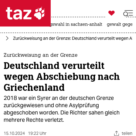

taz zahl ich
hitze
surfen
landtagswahl in sachsen-anhalt
gewalt gegen

taz zahl ich
ht
Zurückweisung an der Grenze: Deutschland verurteilt wegen A
taz zahl ich
themen
Zurückweisung an der Grenze
Deutschland verurteilt
politik
wegen Abschiebung nach
öko
Griechenland
gesellschaft
2018 war ein Syrer an der deutschen Grenze
zurückgewiesen und ohne Asylprüfung
kultur
abgeschoben worden. Die Richter sahen gleich
mehrere Rechte verletzt.
sport
15.10.2024
19:22 Uhr
teilen