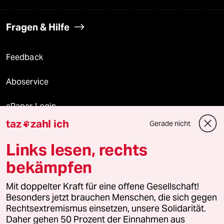
Fragen & Hilfe
Feedback
Aboservice
ePaper Login
taz
zahl ich
Gerade nicht

Downloads für Abonnierende
Links lesen, rechts
bekämpfen
© 2026 taz Verlags und Vertriebs GmbH
Alle Rechte vorbehalten. Bei rechtlichen Fragen oder für Genehmigungen
Mit doppelter Kraft für eine offene Gesellschaft!
wenden Sie sich bitte an
lizenzen@taz.de
Besonders jetzt brauchen Menschen, die sich gegen
Rechtsextremismus einsetzen, unsere Solidarität.
Daher gehen 50 Prozent der Einnahmen aus
Feedback
Redaktionsstatut
Kommune-Richtlinien
KI-