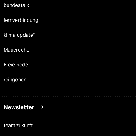
bundestalk
fernverbindung
klima update°
Mauerecho
Freie Rede
reingehen
Newsletter
team zukunft