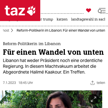

taz zahl ich
bergsteigen
usa unter trump
katzen
landtagswahl in sachs

taz zahl ich
ahost
Reform-Politikerin im Libanon: Für einen Wandel von unten
taz zahl ich
themen
Reform-Politikerin im Libanon
Für einen Wandel von unten
politik
Libanon hat weder Präsident noch eine ordentliche
öko
Regierung. In diesem Machtvakuum arbeitet die
Abgeordnete Halimé Kaakour. Ein Treffen.
gesellschaft
7.1.2023
18:45 Uhr
teilen
kultur
sport