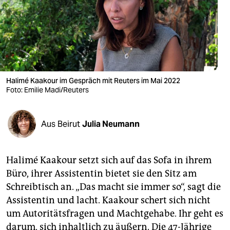
berlin
nord
wahrheit
verlag
Halimé Kaakour im Gespräch mit Reuters im Mai 2022
verlag
Foto: Emilie Madi/Reuters
veranstaltungen
Aus Beirut
Julia Neumann
shop
fragen & hilfe
Halimé Kaakour setzt sich auf das Sofa in ihrem
unterstützen
Büro, ihrer Assistentin bietet sie den Sitz am
Schreibtisch an. „Das macht sie immer so“, sagt die
abo
Assistentin und lacht. Kaakour schert sich nicht
genossenschaft
um Autoritätsfragen und Machtgehabe. Ihr geht es
darum, sich inhaltlich zu äußern. Die 47-Jährige