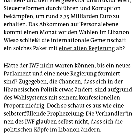
Banken- und den Energiesektor umstrukturieren,
epaper login
Steuerreformen durchführen und Korruption
bekämpfen, um rund 2,75 Milliarden Euro zu
erhalten. Das Abkommen auf Personalebene
kommt einen Monat vor den Wahlen im Libanon.
Wieso schließt die internationale Gemeinschaft
ein solches Paket mit
einer alten Regierung
ab?
Hätte der IWF nicht warten können, bis ein neues
Parlament und eine neue Regierung formiert
sind? Zugegeben, die Chancen, dass sich in der
libanesischen Politik etwas ändert, sind aufgrund
des Wahlsystems mit seinem konfessionellen
Proporz niedrig. Doch so schaut es aus wie eine
selbsterfüllende Prophezeiung: Die Ver­hand­le­r*in­
nen des IWF glauben selbst nicht, dass sich
die
politischen Köpfe im Libanon ändern
.