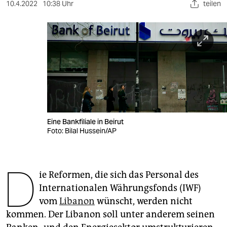
berlin
10.4.2022
10:38 Uhr
teilen
nord
wahrheit
verlag
verlag
veranstaltungen
Eine Bankfiliale in Beirut
shop
Foto: Bilal Hussein/AP
fragen & hilfe
D
unterstützen
ie Reformen, die sich das Personal des
Internationalen Währungsfonds (IWF)
abo
vom
Libanon
wünscht, werden nicht
genossenschaft
kommen. Der Libanon soll unter anderem seinen