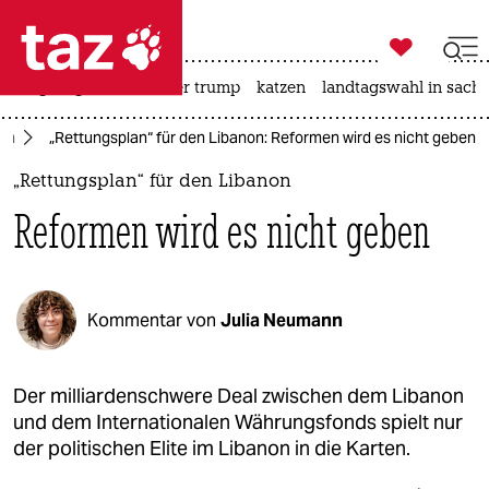

taz zahl ich
bergsteigen
usa unter trump
katzen
landtagswahl in sachs

taz zahl ich
ion
„Rettungsplan“ für den Libanon: Reformen wird es nicht geben
taz zahl ich
„Rettungsplan“ für den Libanon
themen
Reformen wird es nicht geben
politik
öko
Kommentar von
Julia Neumann
gesellschaft
kultur
Der milliardenschwere Deal zwischen dem Libanon
und dem Internationalen Währungsfonds spielt nur
sport
der politischen Elite im Libanon in die Karten.