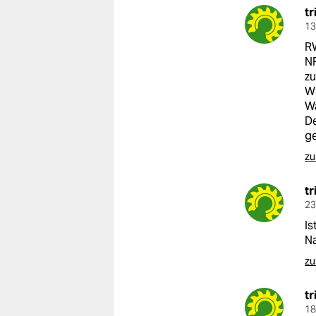
tr
13
RW
NR
zu
Wi
Wä
De
ge
zu
tr
23
Is
Na
zu
tr
18