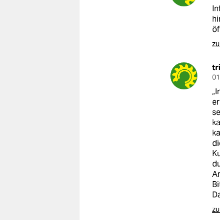
In
hi
öf
zu
tr
01
„I
er
se
ka
ka
di
Ku
du
An
Bi
D
zu