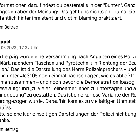
formationen dazu findest du bestenfalls in der "Bunten". Ganz
ngegen aber der Meinung: Das geht uns nichts an - zumal sie
fentlich hinter ihm steht und victim blaming praktiziert.
m Beitrag
ippel
.06.2023 , 17:32 Uhr
n Leipzig wurde eine Versammlung nach Angaben eines Poliz
klärt, nachdem Flaschen und Pyrotechnik in Richtung der 
ien.“ Das ist die Darstellung des Herrn Polizeisprechers – und 
nn unter #le3105 noch einmal nachschlagen, wie es ablief: 
men zusammen – und noch bevor die Demonstration loszog, er
ese aufgrund „zu vieler Teilnehmer:innen zu untersagen und au
ndgebung“ zu gestatten. Das ist eine kuriose Variante der R
rchgezogen wurde. Daraufhin kam es zu vielfältigen Unmut
tifas.
tte solche klar einseitigen Darstellungen der Polizei nicht u
anke.
m Beitrag