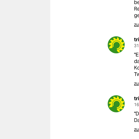
be
Re
ge
zu
tr
31
"E
da
Ko
Tw
zu
tr
16
"D
D
zu