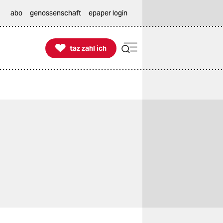
abo
genossenschaft
epaper login

taz zahl ich
taz zahl ich