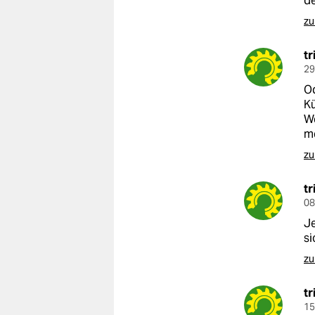
de
epaper login
zu
tr
29
Od
K
We
m
zu
tr
08
Je
si
zu
tr
15