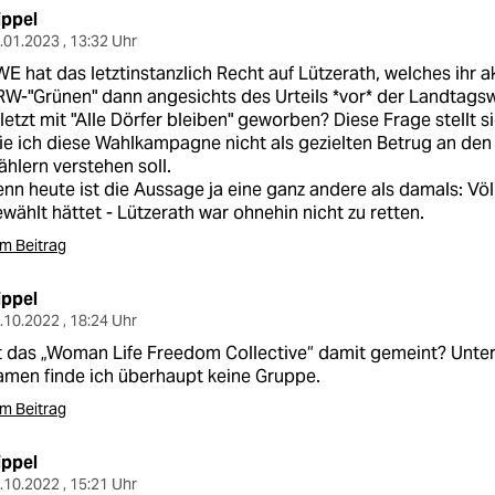
ippel
.01.2023 , 13:32 Uhr
E hat das letztinstanzlich Recht auf Lützerath, welches ihr a
W-"Grünen" dann angesichts des Urteils *vor* der Landtagsw
letzt mit "Alle Dörfer bleiben" geworben? Diese Frage stellt si
e ich diese Wahlkampagne nicht als gezielten Betrug an de
hlern verstehen soll.
nn heute ist die Aussage ja eine ganz andere als damals: Völl
wählt hättet - Lützerath war ohnehin nicht zu retten.
m Beitrag
ippel
.10.2022 , 18:24 Uhr
t das „Woman Life Freedom Collective“ damit gemeint? Unte
men finde ich überhaupt keine Gruppe.
m Beitrag
ippel
.10.2022 , 15:21 Uhr