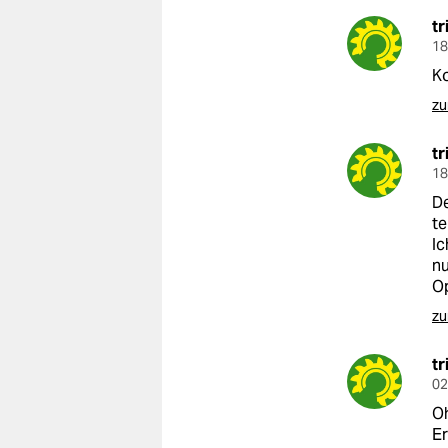
tr
18
Ko
zu
tr
18
De
te
Ic
nu
Op
zu
tr
02
Oh
Er