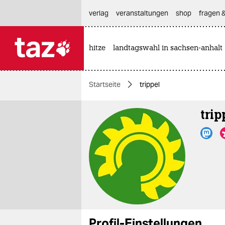
hautnavigation anspringen
hauptinhalt anspringen
footer anspringen
verlag
veranstaltungen
shop
fragen &
hitze
landtagswahl in sachsen-anhalt

taz zahl ich
taz zahl ich
Startseite
trippel
themen
trip
politik
öko
gesellschaft
kultur
sport
Profil-Einstellungen