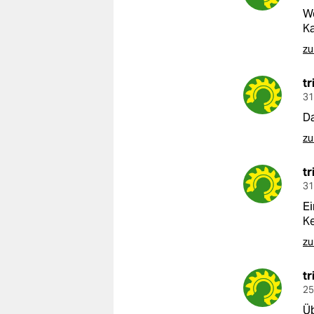
We
Ka
zu
tr
31
D
zu
tr
31
Ei
Ke
zu
tr
25
Üb