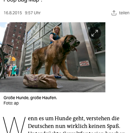
berlin
nord
16.8.2015
9:57 Uhr
teilen
wahrheit
verlag
verlag
veranstaltungen
shop
fragen & hilfe
Große Hunde, große Haufen.
unterstützen
Foto: ap
abo
W
enn es um Hunde geht, verstehen die
genossenschaft
Deutschen nun wirklich keinen Spaß.