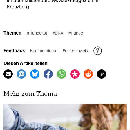
im Journalistenbüro www.textetage.com in
Kreuzberg.
Themen
#Hundekot
#DNA
#Hunde
Feedback
Kommentieren
Fehlerhinweis
Diesen Artikel teilen
Mehr zum Thema