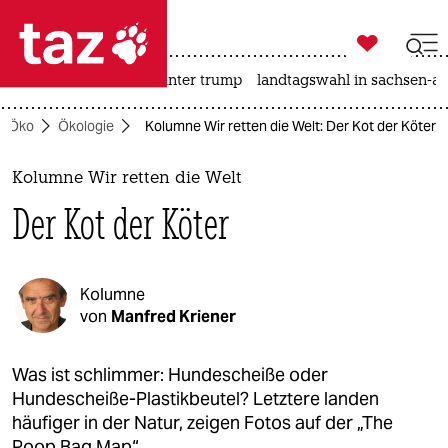

taz zahl ich
nahost-konflikt
usa unter trump
landtagswahl in sachsen-an

taz zahl ich
Öko
Ökologie
Kolumne Wir retten die Welt: Der Kot der Köter
taz zahl ich
themen
Kolumne Wir retten die Welt
Der Kot der Köter
politik
öko
Kolumne
gesellschaft
von
Manfred Kriener
kultur
Was ist schlimmer: Hundescheiße oder
Hundescheiße-Plastikbeutel? Letztere landen
sport
häufiger in der Natur, zeigen Fotos auf der „The
Poop Bag Map“.