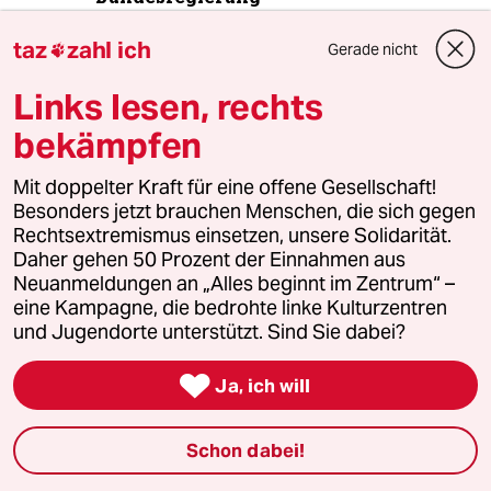
taz
zahl ich
Gerade nicht

5
Über die geschlechtergerechte Stadt
Links lesen, rechts
„Die Stadt ist gemacht für den weißen
Mann in einem Auto“
bekämpfen
Mit doppelter Kraft für eine offene Gesellschaft!
Besonders jetzt brauchen Menschen, die sich gegen
6
Was tun gegen den Energiewende-Rollback?
Rechtsextremismus einsetzen, unsere Solidarität.
Der Urknall
Daher gehen 50 Prozent der Einnahmen aus
Neuanmeldungen an „Alles beginnt im Zentrum“ –
eine Kampagne, die bedrohte linke Kulturzentren
taz
und Jugendorte unterstützt. Sind Sie dabei?


Ja, ich will
Folgen Sie uns
Schon dabei!