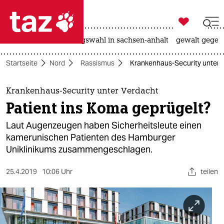

taz zahl ich
hitze
surfen
landtagswahl in sachsen-anhalt
gewalt gegen

taz zahl ich
Startseite
Nord
Rassismus
Krankenhaus-Security unter V
taz zahl ich
themen
Krankenhaus-Security unter Verdacht
Patient ins Koma geprügelt?
politik
Laut Augenzeugen haben Sicherheitsleute einen
öko
kamerunischen Patienten des Hamburger
Uniklinikums zusammengeschlagen.
gesellschaft
25.4.2019
10:06 Uhr
teilen
kultur
sport