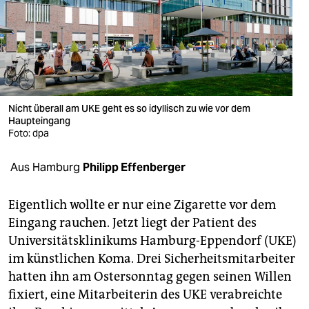
berlin
nord
wahrheit
verlag
Nicht überall am UKE geht es so idyllisch zu wie vor dem
verlag
Haupteingang
Foto: dpa
veranstaltungen
Aus Hamburg
Philipp Effenberger
shop
fragen & hilfe
Eigentlich wollte er nur eine Zigarette vor dem
Eingang rauchen. Jetzt liegt der Patient des
unterstützen
Universitätsklinikums Hamburg-Eppendorf (UKE)
abo
im künstlichen Koma. Drei Sicherheitsmitarbeiter
hatten ihn am Ostersonntag gegen seinen Willen
genossenschaft
fixiert, eine Mitarbeiterin des UKE verabreichte