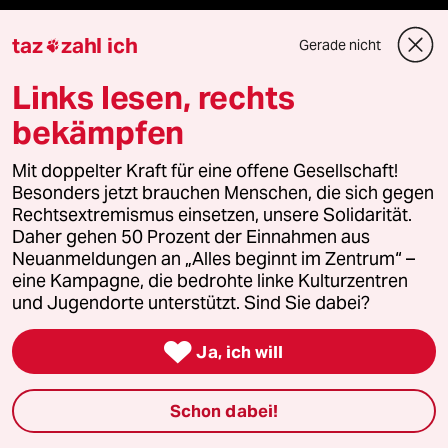
Nahost-Konflikt
taz
zahl ich
Gerade nicht

Links lesen, rechts
Verlag
bekämpfen
Mit doppelter Kraft für eine offene Gesellschaft!
Aktuelles
Besonders jetzt brauchen Menschen, die sich gegen
Rechtsextremismus einsetzen, unsere Solidarität.
Hausblog
Daher gehen 50 Prozent der Einnahmen aus
Neuanmeldungen an „Alles beginnt im Zentrum“ –
Die Seitenwende
eine Kampagne, die bedrohte linke Kulturzentren
und Jugendorte unterstützt. Sind Sie dabei?
Stellen

Ja, ich will
Presse
Schon dabei!