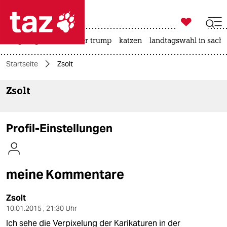

taz zahl ich
bergsteigen
usa unter trump
katzen
landtagswahl in sachs

taz zahl ich
Startseite
Zsolt
taz zahl ich
Zsolt
themen
politik
Profil-Einstellungen
öko
gesellschaft
meine Kommentare
kultur
Zsolt
sport
10.01.2015 , 21:30 Uhr
Ich sehe die Verpixelung der Karikaturen in der