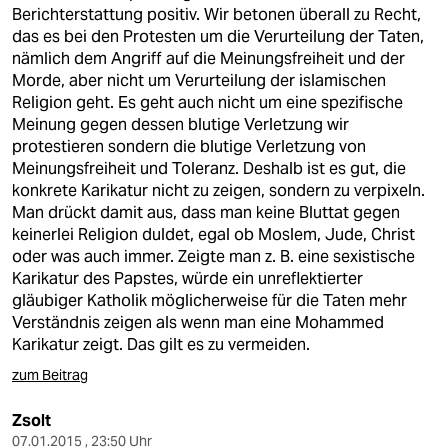
berlin
Berichterstattung positiv. Wir betonen überall zu Recht,
das es bei den Protesten um die Verurteilung der Taten,
nord
nämlich dem Angriff auf die Meinungsfreiheit und der
Morde, aber nicht um Verurteilung der islamischen
wahrheit
Religion geht. Es geht auch nicht um eine spezifische
Meinung gegen dessen blutige Verletzung wir
verlag
protestieren sondern die blutige Verletzung von
Meinungsfreiheit und Toleranz. Deshalb ist es gut, die
verlag
konkrete Karikatur nicht zu zeigen, sondern zu verpixeln.
Man drückt damit aus, dass man keine Bluttat gegen
veranstaltungen
keinerlei Religion duldet, egal ob Moslem, Jude, Christ
shop
oder was auch immer. Zeigte man z. B. eine sexistische
Karikatur des Papstes, würde ein unreflektierter
fragen & hilfe
gläubiger Katholik möglicherweise für die Taten mehr
Verständnis zeigen als wenn man eine Mohammed
unterstützen
Karikatur zeigt. Das gilt es zu vermeiden.
abo
zum Beitrag
genossenschaft
Zsolt
07.01.2015 , 23:50 Uhr