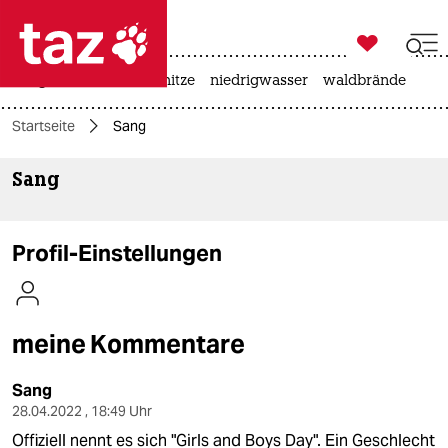

taz zahl ich
krieg in der ukraine
hitze
niedrigwasser
waldbrände

taz zahl ich
Startseite
Sang
taz zahl ich
Sang
themen
politik
Profil-Einstellungen
öko
gesellschaft
meine Kommentare
kultur
Sang
sport
28.04.2022 , 18:49 Uhr
Offiziell nennt es sich "Girls and Boys Day". Ein Geschlecht