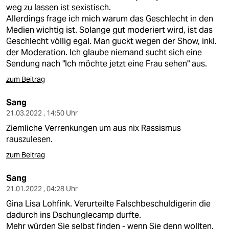
berlin
weg zu lassen ist sexistisch.
Allerdings frage ich mich warum das Geschlecht in den
nord
Medien wichtig ist. Solange gut moderiert wird, ist das
Geschlecht völlig egal. Man guckt wegen der Show, inkl.
wahrheit
der Moderation. Ich glaube niemand sucht sich eine
Sendung nach "Ich möchte jetzt eine Frau sehen" aus.
verlag
zum Beitrag
verlag
Sang
veranstaltungen
21.03.2022 , 14:50 Uhr
Ziemliche Verrenkungen um aus nix Rassismus
shop
rauszulesen.
fragen & hilfe
zum Beitrag
unterstützen
Sang
21.01.2022 , 04:28 Uhr
abo
Gina Lisa Lohfink. Verurteilte Falschbeschuldigerin die
genossenschaft
dadurch ins Dschunglecamp durfte.
Mehr würden Sie selbst finden - wenn Sie denn wollten.