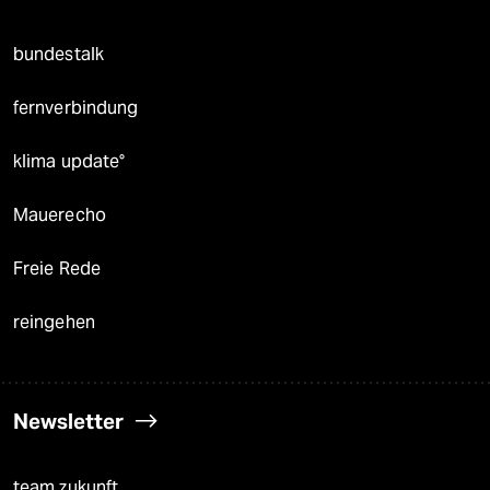
bundestalk
fernverbindung
klima update°
Mauerecho
Freie Rede
reingehen
Newsletter
team zukunft