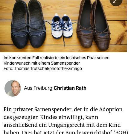
berlin
nord
wahrheit
verlag
verlag
Im konkrenten Fall realisierte ein lesbisches Paar seinen
Kinderwunsch mit einem Samenspender
veranstaltungen
Foto: Thomas Trutschel/photothek/imago
shop
fragen & hilfe
Aus Freiburg
Christian Rath
unterstützen
Ein privater Samenspender, der in die Adoption
abo
des gezeugten Kindes einwilligt, kann
genossenschaft
anschließend ein Umgangsrecht mit dem Kind
haben. Dies hat jetzt der Bundesgerichtshof (BGH)