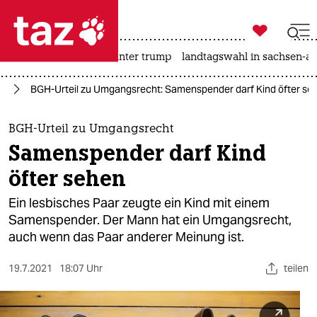

taz zahl ich
nahost-konflikt
usa unter trump
landtagswahl in sachsen-an

taz zahl ich
ag
BGH-Urteil zu Umgangsrecht: Samenspender darf Kind öfter se
taz zahl ich
themen
BGH-Urteil zu Umgangsrecht
Samenspender darf Kind
politik
öfter sehen
öko
Ein lesbisches Paar zeugte ein Kind mit einem
Samenspender. Der Mann hat ein Umgangsrecht,
gesellschaft
auch wenn das Paar anderer Meinung ist.
kultur
19.7.2021
18:07 Uhr
teilen
sport