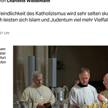
von
Charlotte Wiedemann
eindlichkeit des Katholizismus wird sehr selten ska
h leisten sich Islam und Judentum viel mehr Vielfal
31 Uhr
uen:
ster
rfurt
 dpa