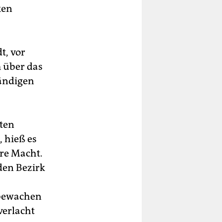
ken
t, vor
 über das
bändigen
rten
 hieß es
ere Macht.
den Bezirk
 bewachen
verlacht