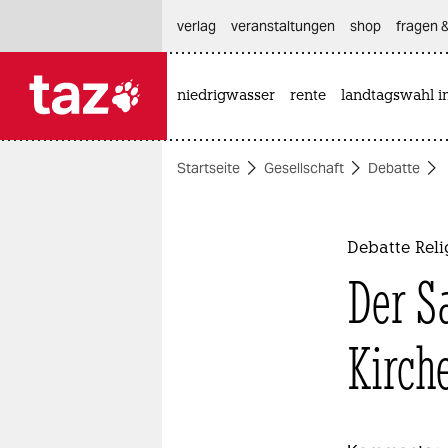
hautnavigation anspringen
hauptinhalt anspringen
footer anspringen
verlag
veranstaltungen
shop
fragen &
niedrigwasser
rente
landtagswahl i

taz zahl ich
taz zahl ich
Startseite
Gesellschaft
Debatte
themen
politik
Debatte Rel
öko
Der S
gesellschaft
Kirch
kultur
sport