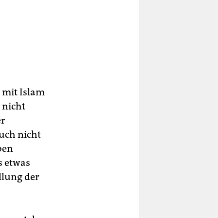
 mit Islam
 nicht
er
auch nicht
ben
s etwas
llung der