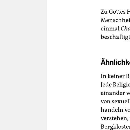
Zu Gottes H
Menschheit
einmal
Cha
beschäftigt
Ähnlichk
In keiner R
Jede Relig
einander v
von sexuel
handeln vo
verstehen,
Bergkloste