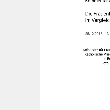
berlin
Kommentar 
nord
Die Frauenf
Im Vergleic
wahrheit
verlag
25.12.2016
13:
verlag
Kein Platz für Fra
veranstaltungen
katholische Prie
in E
shop
Foto:
fragen & hilfe
unterstützen
abo
genossenschaft