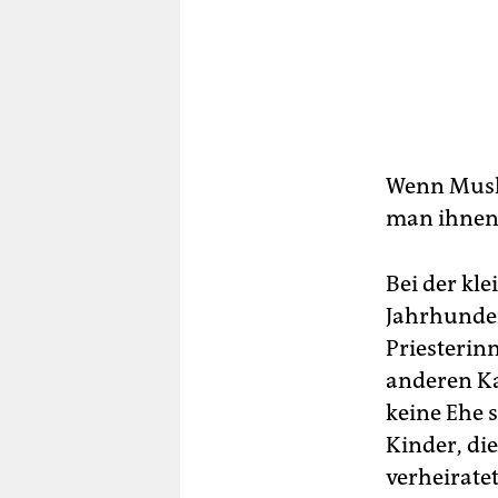
Wenn Musl
man ihnen 
Bei der kle
Jahrhunder
Priesterinn
anderen Ka
keine Ehe s
Kinder, die
verheirate