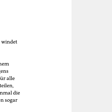
 windet
inem
gens
ür alle
eilen,
inmal die
en sogar