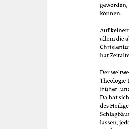
geworden, 
können.
Auf keinem
allem die 
Christentu
hat Zeital
Der weltwe
Theologie-
früher, un
Da hat sic
des Heilig
Schlagbäum
lassen, jed