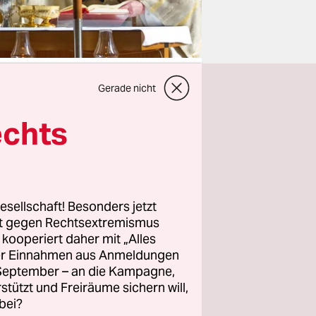
Gerade nicht
echts
den Frauen
wird, hat
hier kaum
esellschaft! Besonders jetzt
von Frauen
rt gegen Rechtsextremismus
z kooperiert daher mit „Alles
ller Einnahmen aus Anmeldungen
ein
. September – an die Kampagne,
rstützt und Freiräume sichern will,
oninnen
bei?
ltbekannte