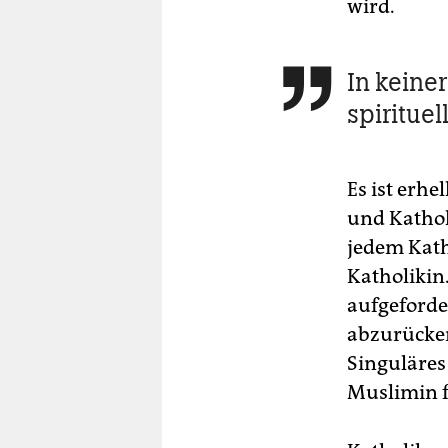
wird.
In keiner

spiritue
Es ist erh
und Kathol
jedem Kath
Katholikin.
aufgeforde
abzurücken
Singuläres
Muslimin f