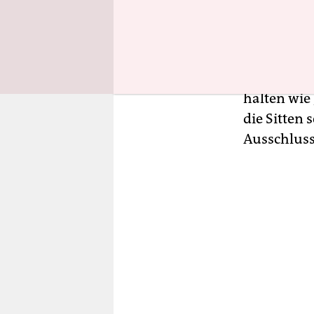
Argumentat
ist nicht h
Salaf
die g
ihnen ware
halten wie
die Sitten 
Ausschluss