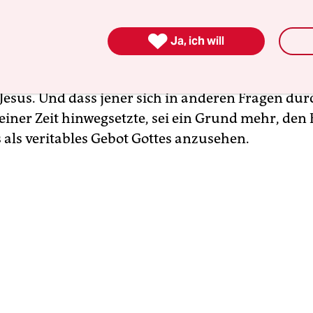
ion ostentativ entstaubt. Nennen wir sie: Salafi
ergeholt, sondern sprachlich präzise. Im Arabisch

Ja, ich will
eehrten Altvorderen, wir nennen sie Apostel, und
n eben keine Frauen. Die Kirche – sagt Rom – mü
 Jesus. Und dass jener sich in anderen Fragen du
seiner Zeit hinwegsetzte, sei ein Grund mehr, den
 als veritables Gebot Gottes anzusehen.