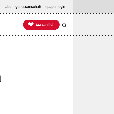
abo
genossenschaft
epaper login

taz zahl ich
taz zahl ich
e
n