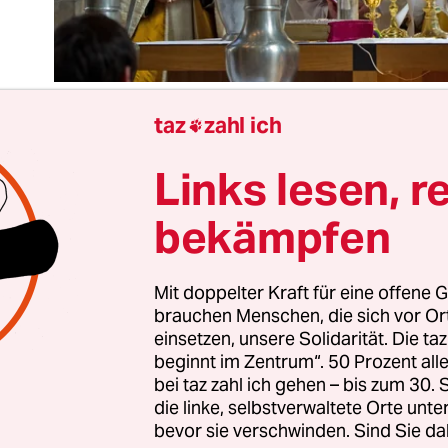
taz
zahl ich

Links lesen, r
 Nachricht, dass die römisch-katholische Kirche 
iterhin den Zugang zur Priesterweihe verwehren 
bekämpfen
staunlich wenig öffentliche Kritik hervorgerufen.
h, weil einer anderen Weltreligion, deren Name 
Mit doppelter Kraft für eine offene G
rden muss, ohn’ Unterlass die Benachteiligung 
brauchen Menschen, die sich vor O
n wird.
einsetzen, unsere Solidarität. Die ta
beginnt im Zentrum“. 50 Prozent a
e, die geglaubt hatten, der gegenwärtige Papst sei 
bei taz zahl ich gehen – bis zum 30
die linke, selbstverwaltete Orte unte
nd er werde im 21. Jahrhundert zumindest Diak
bevor sie verschwinden. Sind Sie da
ine Art Priester-Vorstufe), wurde kürzlich eine a