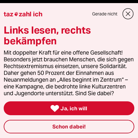
Demnächst
taz
zahl ich
Gerade nicht

Vor Ort
Links lesen, rechts
bekämpfen
Live im Stream
Mit doppelter Kraft für eine offene Gesellschaft!
Vergangene
Besonders jetzt brauchen Menschen, die sich gegen
Rechtsextremismus einsetzen, unsere Solidarität.
taz lab 2027
Daher gehen 50 Prozent der Einnahmen aus
Neuanmeldungen an „Alles beginnt im Zentrum“ –
eine Kampagne, die bedrohte linke Kulturzentren
und Jugendorte unterstützt. Sind Sie dabei?
Mehr taz Lesestoff

Ja, ich will
taz Blogs
Schon dabei!
taz FUTURZWEI