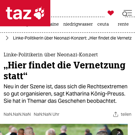

taz zahl ich
hitze
krieg in der ukraine
niedrigwasser
ceuta
rente

taz zahl ich
en
Linke-Politikerin über Neonazi-Konzert: „Hier findet die Vernetzu
taz zahl ich
themen
Linke-Politikerin über Neonazi-Konzert
„Hier findet die Vernetzung
politik
statt“
öko
Neu in der Szene ist, dass sich die Rechtsextremen
so gut organisieren, sagt Katharina König-Preuss.
gesellschaft
Sie hat in Themar das Geschehen beobachtet.
kultur
NaN.NaN.NaN
NaN:NaN Uhr
teilen
sport