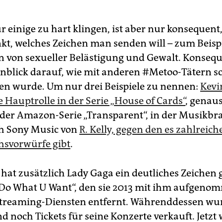
r einige zu hart klingen, ist aber nur konsequen
t, welches Zeichen man senden will – zum Beispi
n von sexueller Belästigung und Gewalt. Konseque
nblick darauf, wie mit anderen #Metoo-Tätern s
 wurde. Um nur drei Beispiele zu nennen:
Kevi
e Hauptrolle in der Serie „House of Cards“
, genaus
der Amazon-Serie „Transparent“, in der Musikbr
ch Sony Music von
R. Kelly, gegen den es zahlreich
hsvorwürfe gibt
.
y hat zusätzlich Lady Gaga ein deutliches Zeichen 
Do What U Want“, den sie 2013 mit ihm aufgenom
Streaming-Diensten entfernt. Währenddessen wu
d noch Tickets für seine Konzerte verkauft. Jetzt