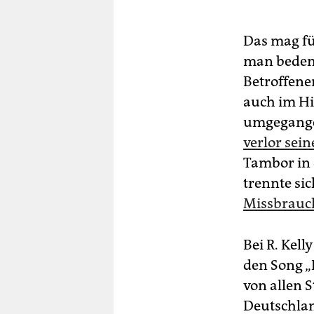
Das mag fü
man bedenk
Betroffene
auch im Hi
umgegangen
verlor sein
Tambor in 
trennte si
Missbrauc
Bei R. Kell
den Song „
von allen 
Deutschlan