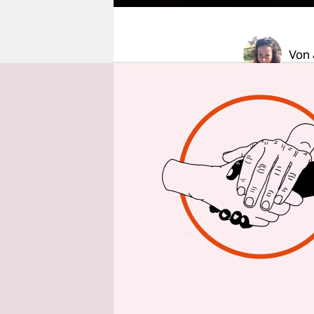
epaper login
Von
Schauspiel
Animations
dafür ist 
Lasseter. 
Mitarbeite
kommentier
von ihm ge
Leben nac
Jetzt will