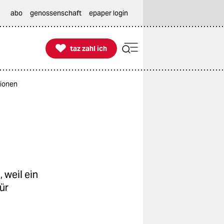
abo
genossenschaft
epaper login

taz zahl ich
taz zahl ich
tionen
 weil ein
ür