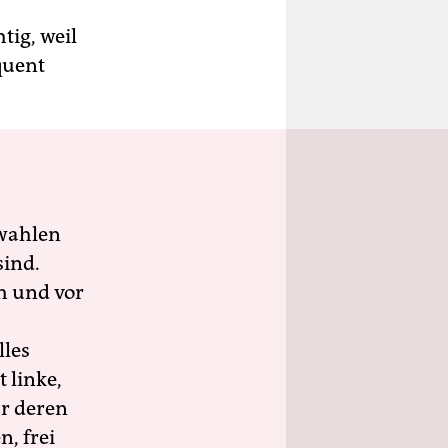
tig, weil
quent
wahlen
sind.
h und vor
lles
 linke,
ür deren
n, frei