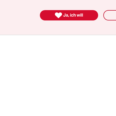
agt in einem Brief
: Nein, nicht mit mir. Bei dies
rdient Lasseter höchstwahrscheinlich Millionen, 

ragt im gleichen Zug: Wieviel Geld bekommen denn
Ja, ich will
r*innen, die ihm eine zweite Chance geben?