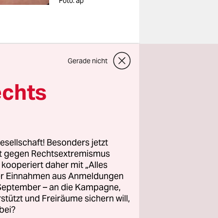
Foto: ap
Gerade nicht
nem
echts
 Grund
John
y soll
 Attribute
esellschaft! Besonders jetzt
nen Jahr
rt gegen Rechtsextremismus
„über sein
z kooperiert daher mit „Alles
ller Einnahmen aus Anmeldungen
. September – an die Kampagne,
rstützt und Freiräume sichern will,
ma
bei?