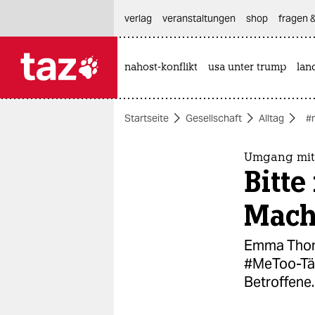
hautnavigation anspringen
hauptinhalt anspringen
footer anspringen
verlag
veranstaltungen
shop
fragen &
nahost-konflikt
usa unter trump
lan

taz zahl ich
taz zahl ich
Startseite
Gesellschaft
Alltag
#
themen
politik
Umgang mit
Bitte
öko
Mach
gesellschaft
Emma Thomps
kultur
#MeToo-Täte
Betroffene.
sport