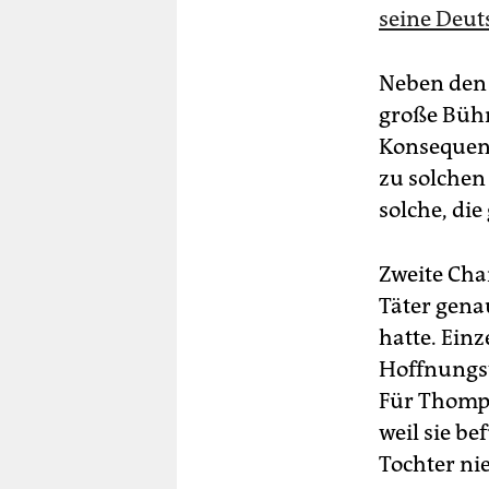
seine Deut
Neben den 
große Bühn
Konsequenze
zu solchen
solche, di
Zweite Cha
Täter gena
hatte. Ei
Hoffnungst
Für Thomps
weil sie be
Tochter ni