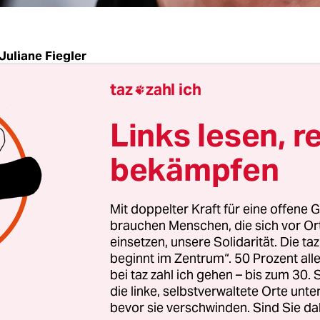
Juliane Fiegler
taz
zahl ich

erin Emma Thompson hat ihre Sprechrolle in ei
Links lesen, r
film der Produktionsfirma Skydance abgesagt.
der neue Chef der Animationssparte in der Firma, 
bekämpfen
Der ehemalige Kreativchef für Animation bei Disne
rinnen begrabscht, geküsst und deren körperliche
Mit doppelter Kraft für eine offene G
t haben. Deshalb hatte sich Disney im vergange
brauchen Menschen, die sich vor O
trennt und Lasseter nahm sich eine Auszeit, um 
einsetzen, unsere Solidarität. Die ta
beginnt im Zentrum“. 50 Prozent a
hzudenken“.
bei taz zahl ich gehen – bis zum 30
die linke, selbstverwaltete Orte unte
 Skydance ihm eine zweite Chance geben – und
Em
bevor sie verschwinden. Sind Sie da