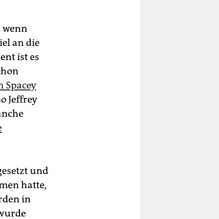
t, wenn
el an die
nt ist es
chon
n Spacey
o Jeffrey
anche
e
gesetzt und
men hatte,
rden in
 wurde