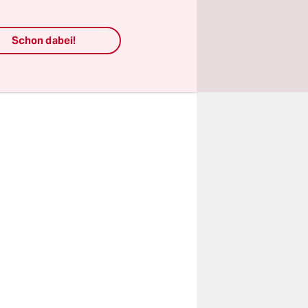
er „zweite
schreibt
 die
Schon dabei!