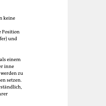
n keine
e Position
fer) und
 als einem
er inne
 werden zu
en setzen.
ständlich,
hrer