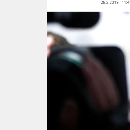
berlin
28.2.2019
11:4
nord
wahrheit
verlag
verlag
veranstaltungen
shop
fragen & hilfe
unterstützen
abo
genossenschaft