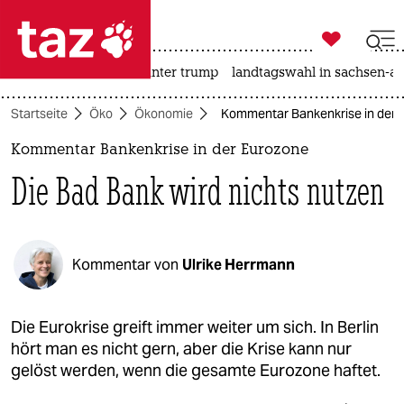

taz zahl ich
nahost-konflikt
usa unter trump
landtagswahl in sachsen-an

taz zahl ich
Startseite
Öko
Ökonomie
Kommentar Bankenkrise in der E
taz zahl ich
Kommentar Bankenkrise in der Eurozone
themen
Die Bad Bank wird nichts nutzen
politik
öko
Kommentar von
Ulrike Herrmann
gesellschaft
kultur
Die Eurokrise greift immer weiter um sich. In Berlin
hört man es nicht gern, aber die Krise kann nur
sport
gelöst werden, wenn die gesamte Eurozone haftet.