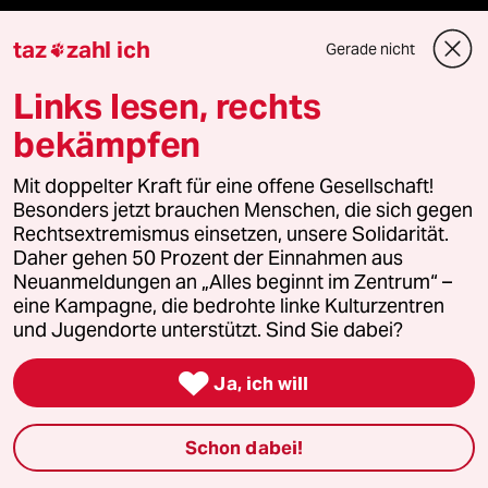
Freie Rede
taz
zahl ich
Gerade nicht

reingehen
Links lesen, rechts
bekämpfen
Newsletter
Mit doppelter Kraft für eine offene Gesellschaft!
Besonders jetzt brauchen Menschen, die sich gegen
Rechtsextremismus einsetzen, unsere Solidarität.
team zukunft
Daher gehen 50 Prozent der Einnahmen aus
Neuanmeldungen an „Alles beginnt im Zentrum“ –
taz frisch
eine Kampagne, die bedrohte linke Kulturzentren
und Jugendorte unterstützt. Sind Sie dabei?
taz zahl ich

Ja, ich will
taz lab Infobrief
Schon dabei!