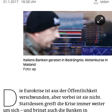
berlin
31.1.2017
18:38 Uhr
teilen
nord
wahrheit
verlag
verlag
veranstaltungen
Italiens Banken geraten in Bedrängnis: Aktienkurse in
shop
Mailand
Foto: ap
fragen & hilfe
unterstützen
D
ie Eurokrise ist aus der Öffentlichkeit
abo
verschwunden, aber vorbei ist sie nicht.
genossenschaft
Stattdessen greift die Krise immer weiter
um sich – und bringt auch die Banken in