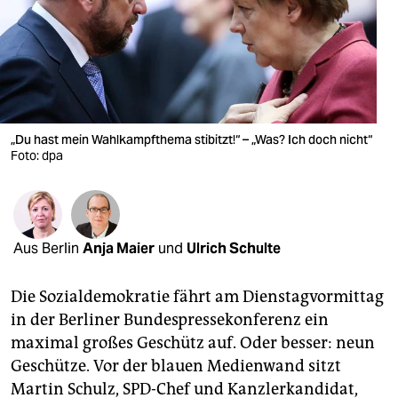
berlin
nord
wahrheit
verlag
„Du hast mein Wahlkampfthema stibitzt!“ – „Was? Ich doch nicht“
verlag
Foto: dpa
veranstaltungen
shop
Aus Berlin
Anja Maier
und
Ulrich Schulte
fragen & hilfe
unterstützen
Die Sozialdemokratie fährt am Dienstagvormittag
in der Berliner Bundespressekonferenz ein
abo
maximal großes Geschütz auf. Oder besser: neun
Geschütze. Vor der blauen Medienwand sitzt
genossenschaft
Martin Schulz, SPD-Chef und Kanzlerkandidat,