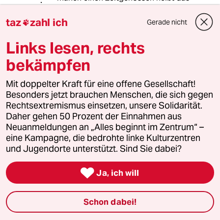
erfahrungsgemäß, dass ich gar keine
richtige Frau habe... Dies spießige
taz
zahl ich
Gerade nicht

Relikt wird nun also über "Ehe für alle"
gerettet. Aber wenn man verheiratet
Links lesen, rechts
ist, das schafft bei vielen immer noch
bekämpfen
Besitzdenken: "meine Frau", "mein
Mann". Staatlich und kirchlich
Mit doppelter Kraft für eine offene Gesellschaft!
abgesegnet: "mein Eigentum". "Er
Besonders jetzt brauchen Menschen, die sich gegen
gehört zu mir, wie mein Name an der
Rechtsextremismus einsetzen, unsere Solidarität.
Tür...". Die Gelackmeierten sind die,
Daher gehen 50 Prozent der Einnahmen aus
die da nicht mitmachen..."musch ja
Neuanmeldungen an „Alles beginnt im Zentrum“ –
nur heiraten" heißt's dann... Wie
eine Kampagne, die bedrohte linke Kulturzentren
immer geht's nur um Privilegien. Und
und Jugendorte unterstützt. Sind Sie dabei?
um -so die Hoffnung-
Wählerstimmen. Wichtigere Themen:

Alleinerziehende entlasten, besseres
Ja, ich will
Betreuungsangebot für Kinder.
Einfach Familien wo es angebracht
Schon dabei!
ist, finanziell weiter entlasten, da wo
Kinder im Spiel sind ob nun die Eltern