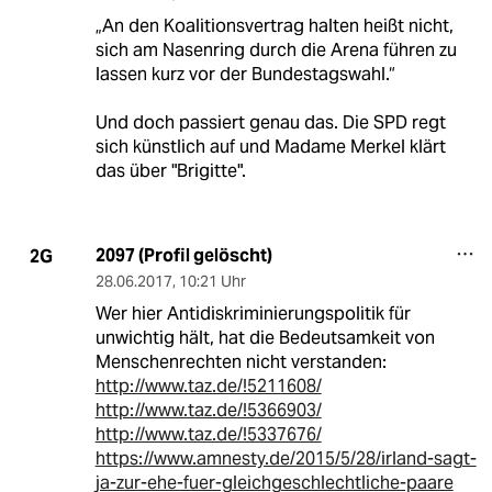
„An den Koalitionsvertrag halten heißt nicht,
sich am Nasenring durch die Arena führen zu
lassen kurz vor der Bundestagswahl.“
Und doch passiert genau das. Die SPD regt
sich künstlich auf und Madame Merkel klärt
das über "Brigitte".
2097 (Profil gelöscht)
2G
28.06.2017
,
10:21 Uhr
Wer hier Antidiskriminierungspolitik für
unwichtig hält, hat die Bedeutsamkeit von
Menschenrechten nicht verstanden:
http://www.taz.de/!5211608/
http://www.taz.de/!5366903/
http://www.taz.de/!5337676/
https://www.amnesty.de/2015/5/28/irland-sagt-
ja-zur-ehe-fuer-gleichgeschlechtliche-paare