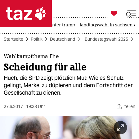

taz zahl ich
nahost-konflikt
usa unter trump
landtagswahl in sachsen-an

taz zahl ich
Startseite
Politik
Deutschland
Bundestagswahl 2025
taz zahl ich
themen
Wahlkampfthema Ehe
Scheidung für alle
politik
Huch, die SPD zeigt plötzlich Mut: Wie es Schulz
öko
gelingt, Merkel zu düpieren und dem Fortschritt der
Gesellschaft zu dienen.
gesellschaft
27.6.2017
19:38 Uhr
teilen
kultur
sport