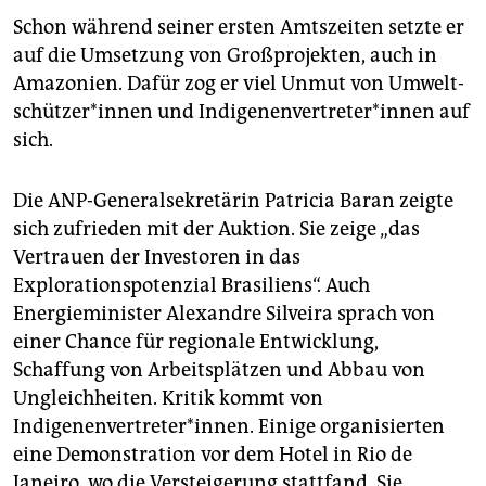
Schon während seiner ersten Amtszeiten setzte er
auf die Umsetzung von Großprojekten, auch in
Amazonien. Dafür zog er viel Unmut von Um­welt­
schüt­ze­r*in­nen und In­di­ge­nen­ver­tre­te­r*in­nen auf
sich.
Die ANP-Generalsekretärin Patricia Baran zeigte
sich zufrieden mit der Auktion. Sie zeige „das
Vertrauen der Investoren in das
Explorationspotenzial Brasiliens“. Auch
Energieminister Alexandre Silveira sprach von
einer Chance für regionale Entwicklung,
Schaffung von Arbeitsplätzen und Abbau von
Ungleichheiten. Kritik kommt von
Indigenenvertreter*innen. Einige organisierten
eine Demonstration vor dem Hotel in Rio de
Janeiro, wo die Versteigerung stattfand. Sie