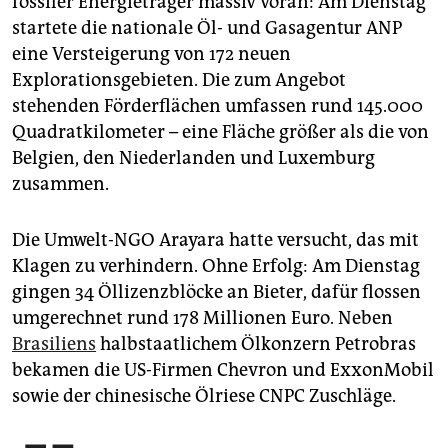
fossiler Energieträger massiv voran: Am Dienstag
epaper login
startete die nationale Öl- und Gasagentur ANP
eine Versteigerung von 172 neuen
Explorationsgebieten. Die zum Angebot
stehenden Förderflächen umfassen rund 145.000
Qua­dratkilometer – eine Fläche größer als die von
Belgien, den Niederlanden und Luxemburg
zusammen.
Die Umwelt-NGO Arayara hatte versucht, das mit
Klagen zu verhindern. Ohne Erfolg: Am Dienstag
gingen 34 Öllizenzblöcke an Bieter, dafür flossen
umgerechnet rund 178 Millionen Euro. Neben
Brasiliens
halbstaatlichem Ölkonzern Petrobras
bekamen die US-Firmen Chevron und ExxonMobil
sowie der chinesische Ölriese CNPC Zuschläge.