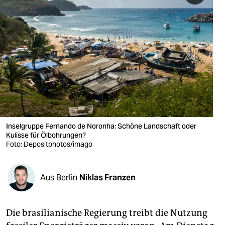
berlin
nord
wahrheit
verlag
verlag
veranstaltungen
Inselgruppe Fernando de Noronha: Schöne Landschaft oder
shop
Kulisse für Öl­bohrungen?
Foto: Depositphotos/imago
fragen & hilfe
unterstützen
Aus Berlin
Niklas Franzen
abo
genossenschaft
Die brasilianische Regierung treibt die Nutzung