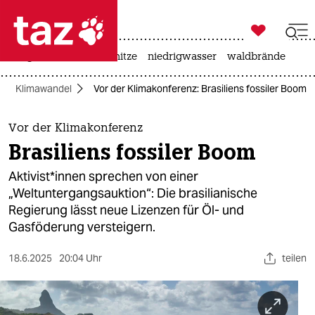

taz zahl ich
krieg in der ukraine
hitze
niedrigwasser
waldbrände

taz zahl ich
Klimawandel
Vor der Klimakonferenz: Brasiliens fossiler Boom
taz zahl ich
themen
Vor der Klimakonferenz
Brasiliens fossiler Boom
politik
Ak­ti­vis­t*in­nen sprechen von einer
öko
„Weltuntergangsauktion“: Die brasilianische
Regierung lässt neue Lizenzen für Öl- und
gesellschaft
Gasföderung versteigern.
kultur
18.6.2025
20:04 Uhr
teilen
sport