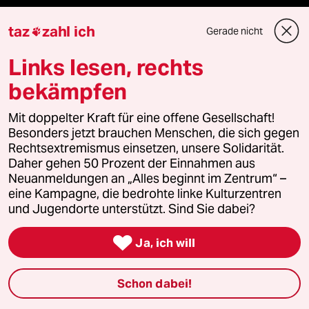
taz
zahl ich
Feedback
Gerade nicht

Links lesen, rechts
Aboservice
bekämpfen
ePaper Login
Mit doppelter Kraft für eine offene Gesellschaft!
Downloads für Abonnierende
Besonders jetzt brauchen Menschen, die sich gegen
Rechtsextremismus einsetzen, unsere Solidarität.
Daher gehen 50 Prozent der Einnahmen aus
Neuanmeldungen an „Alles beginnt im Zentrum“ –
eine Kampagne, die bedrohte linke Kulturzentren
© 2026 taz Verlags und Vertriebs GmbH
Alle Rechte vorbehalten. Bei rechtlichen Fragen oder für Genehmigungen
und Jugendorte unterstützt. Sind Sie dabei?
wenden Sie sich bitte an
lizenzen@taz.de

Ja, ich will
Feedback
Redaktionsstatut
Kommune-Richtlinien
KI-
Schon dabei!
Leitlinie
Informant
Datenschutz
Impressum
AGB