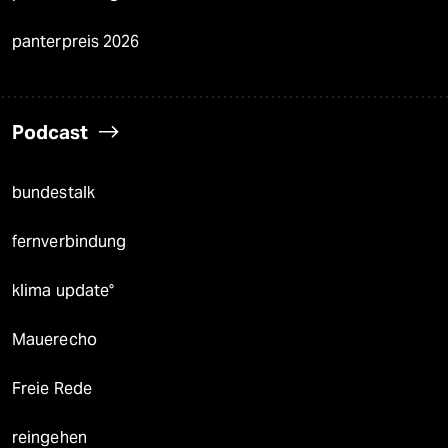
panterpreis 2026
Podcast
bundestalk
fernverbindung
klima update°
Mauerecho
Freie Rede
reingehen