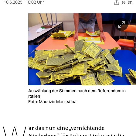
berlin
10.6.2025
10:02 Uhr
teilen
nord
wahrheit
verlag
verlag
veranstaltungen
shop
fragen & hilfe
Auszählung der Stimmen nach dem Referendum in
Italien
unterstützen
Foto: Maurizio Maule/dpa
abo
genossenschaft
ar das nun eine „vernichtende
Niederlage“ für Italiens Linke, wie die