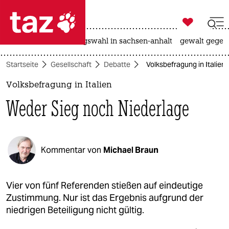

taz zahl ich
hitze
surfen
landtagswahl in sachsen-anhalt
gewalt gegen

taz zahl ich
Startseite
Gesellschaft
Debatte
Volksbefragung in Italien
taz zahl ich
Volksbefragung in Italien
themen
Weder Sieg noch Niederlage
politik
öko
Kommentar von
Michael Braun
gesellschaft
kultur
Vier von fünf Referenden stießen auf eindeutige
Zustimmung. Nur ist das Ergebnis aufgrund der
sport
niedrigen Beteiligung nicht gültig.