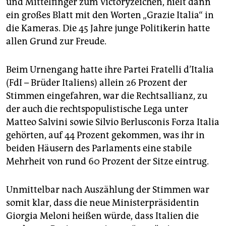
und Mittelfinger zum Victoryzeichen, hielt dann
epaper login
ein großes Blatt mit den Worten „Grazie Italia“ in
die Kameras. Die 45 Jahre junge Politikerin hatte
allen Grund zur Freude.
Beim Urnengang hatte ihre Partei Fratelli d’Italia
(FdI – Brüder Italiens) allein 26 Prozent der
Stimmen eingefahren, war die Rechtsallianz, zu
der auch die rechtspopulistische Lega unter
Matteo Salvini sowie Silvio Berlusconis Forza Italia
gehörten, auf 44 Prozent gekommen, was ihr in
beiden Häusern des Parlaments eine stabile
Mehrheit von rund 60 Prozent der Sitze eintrug.
Unmittelbar nach Auszählung der Stimmen war
somit klar, dass die neue Ministerpräsidentin
Giorgia Meloni heißen würde, dass Italien die