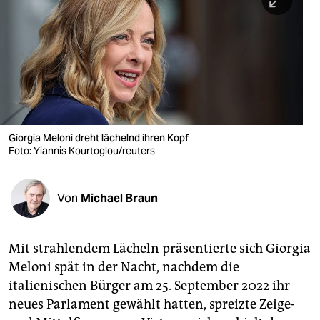
berlin
nord
wahrheit
verlag
verlag
Giorgia Meloni dreht lächelnd ihren Kopf
Foto: Yiannis Kourtoglou/reuters
veranstaltungen
shop
Von
Michael Braun
fragen & hilfe
unterstützen
Mit strahlendem Lächeln präsentierte sich Giorgia
Meloni spät in der Nacht, nachdem die
abo
italienischen Bürger am 25. September 2022 ihr
genossenschaft
neues Parlament gewählt hatten, spreizte Zeige-