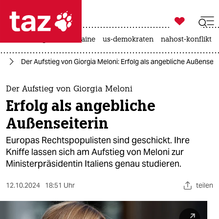

taz zahl ich
hitze
krieg in der ukraine
us-demokraten
nahost-konflikt

taz zahl ich
se
Der Aufstieg von Giorgia Meloni: Erfolg als angebliche Außenseit
taz zahl ich
themen
Der Aufstieg von Giorgia Meloni
Erfolg als angebliche
politik
Außenseiterin
öko
Europas Rechtspopulisten sind geschickt. Ihre
Kniffe lassen sich am Aufstieg von Meloni zur
gesellschaft
Ministerpräsidentin Italiens genau studieren.
kultur
12.10.2024
18:51 Uhr
teilen
sport