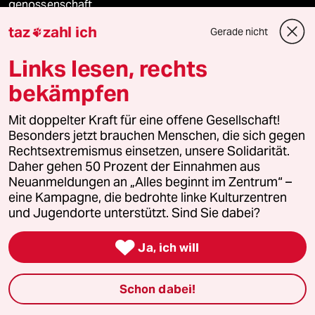
genossenschaft
taz
zahl ich
Gerade nicht

taz zahl ich
Links lesen, rechts
recherchefonds ausland
bekämpfen
panterstiftung
Mit doppelter Kraft für eine offene Gesellschaft!
Besonders jetzt brauchen Menschen, die sich gegen
panterpreis 2026
Rechtsextremismus einsetzen, unsere Solidarität.
Daher gehen 50 Prozent der Einnahmen aus
Neuanmeldungen an „Alles beginnt im Zentrum“ –
eine Kampagne, die bedrohte linke Kulturzentren
Podcast
und Jugendorte unterstützt. Sind Sie dabei?

Ja, ich will
bundestalk
fernverbindung
Schon dabei!