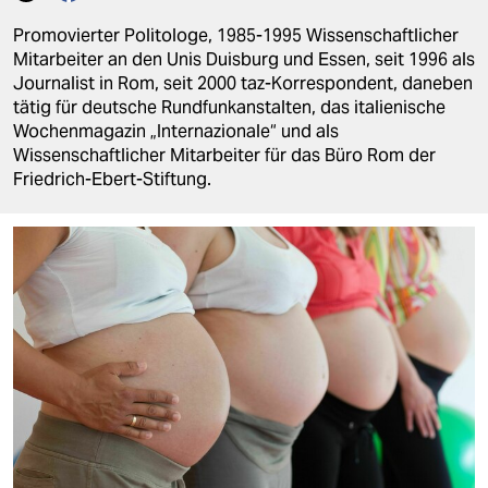
berlin
Promovierter Politologe, 1985-1995 Wissenschaftlicher
nord
Mitarbeiter an den Unis Duisburg und Essen, seit 1996 als
Journalist in Rom, seit 2000 taz-Korrespondent, daneben
wahrheit
tätig für deutsche Rundfunkanstalten, das italienische
Wochenmagazin „Internazionale“ und als
verlag
Wissenschaftlicher Mitarbeiter für das Büro Rom der
Friedrich-Ebert-Stiftung.
verlag
veranstaltungen
shop
fragen & hilfe
unterstützen
abo
genossenschaft