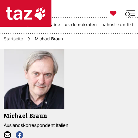

taz zahl ich
hitze
krieg in der ukraine
us-demokraten
nahost-konflikt

taz zahl ich
Startseite
Michael Braun
taz zahl ich
themen
politik
öko
gesellschaft
kultur
Michael Braun
sport
Auslandskorrespondent Italien